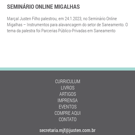
SEMINÁRIO ONLINE MIGALHAS
Marçal Justen Filho palestrou, em 24.1.2023, no Seminário Online
Migalhas – Instrumentos para alavancagem do setor de Saneamento. O
tema da palestra foi Parcerias Público-Privadas em Saneamento
CURRICULUM
LIVROS
ARTIGOS
IMPRENSA
EVENTOS
COMPRE AQUI
CONTATO
secretaria.mjf@justen.com.br