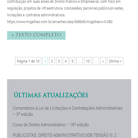
contribuição em suas áreas de Direito Público e Empresarial, com foco em
regulação, projetos de infraestrutura, concessões, parcerias público-privadas,
licitações e contratos administrativos.
https://www.migalhas.com.br/amanhecidas/368645/migalhas-n-5-380
+ TEXTO COMPLETO
Página 1 de 10
1
2
3
4
5
...
10
...
»
Última »
ÚLTIMAS ATUALIZAÇÕES
Comentários à Lei de Licitações e Contratações Administrativas
– 3ª edição
Curso de Direito Administrativo – 16ª edição
PUBLICISTAS: DIREITO ADMINISTRATIVO SOB TENSÃO Vl. 2