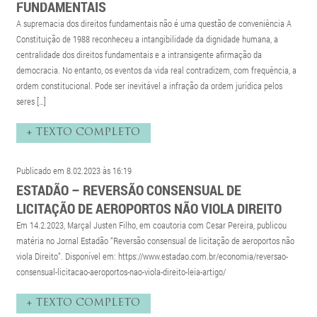
FUNDAMENTAIS
A supremacia dos direitos fundamentais não é uma questão de conveniência A
Constituição de 1988 reconheceu a intangibilidade da dignidade humana, a
centralidade dos direitos fundamentais e a intransigente afirmação da
democracia. No entanto, os eventos da vida real contradizem, com frequência, a
ordem constitucional. Pode ser inevitável a infração da ordem jurídica pelos
seres […]
+ TEXTO COMPLETO
Publicado em 8.02.2023 às 16:19
ESTADÃO – REVERSÃO CONSENSUAL DE
LICITAÇÃO DE AEROPORTOS NÃO VIOLA DIREITO
Em 14.2.2023, Marçal Justen Filho, em coautoria com Cesar Pereira, publicou
matéria no Jornal Estadão “Reversão consensual de licitação de aeroportos não
viola Direito”. Disponível em: https://www.estadao.com.br/economia/reversao-
consensual-licitacao-aeroportos-nao-viola-direito-leia-artigo/
+ TEXTO COMPLETO