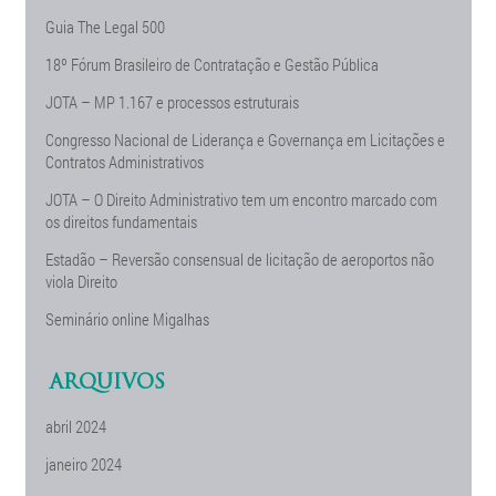
Guia The Legal 500
18º Fórum Brasileiro de Contratação e Gestão Pública
JOTA – MP 1.167 e processos estruturais
Congresso Nacional de Liderança e Governança em Licitações e
Contratos Administrativos
JOTA – O Direito Administrativo tem um encontro marcado com
os direitos fundamentais
Estadão – Reversão consensual de licitação de aeroportos não
viola Direito
Seminário online Migalhas
ARQUIVOS
abril 2024
janeiro 2024