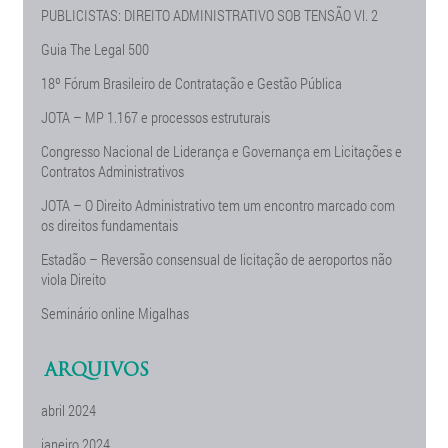
PUBLICISTAS: DIREITO ADMINISTRATIVO SOB TENSÃO Vl. 2
Guia The Legal 500
18º Fórum Brasileiro de Contratação e Gestão Pública
JOTA – MP 1.167 e processos estruturais
Congresso Nacional de Liderança e Governança em Licitações e
Contratos Administrativos
JOTA – O Direito Administrativo tem um encontro marcado com
os direitos fundamentais
Estadão – Reversão consensual de licitação de aeroportos não
viola Direito
Seminário online Migalhas
ARQUIVOS
abril 2024
janeiro 2024