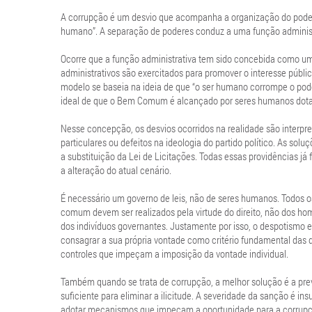
A corrupção é um desvio que acompanha a organização do poder p
humano”. A separação de poderes conduz a uma função administra
Ocorre que a função administrativa tem sido concebida como um
administrativos são exercitados para promover o interesse público,
modelo se baseia na ideia de que “o ser humano corrompe o poder
ideal de que o Bem Comum é alcançado por seres humanos dotados
Nesse concepção, os desvios ocorridos na realidade são interpre
particulares ou defeitos na ideologia do partido político. As so
a substituição da Lei de Licitações. Todas essas providências j
a alteração do atual cenário.
É necessário um governo de leis, não de seres humanos. Todos os
comum devem ser realizados pela virtude do direito, não dos hom
dos indivíduos governantes. Justamente por isso, o despotismo 
consagrar a sua própria vontade como critério fundamental das d
controles que impeçam a imposição da vontade individual.
Também quando se trata de corrupção, a melhor solução é a pre
suficiente para eliminar a ilicitude. A severidade da sanção é insu
adotar mecanismos que impeçam a oportunidade para a corrupç