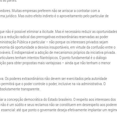
s as partes.
ecedores. Muitas empresas preferem não se arriscar a contratar com a
a jurídico. Mas outro efeito indireto é o aproveitamento pelo particular de
e não é possível eliminar a ilicitude. Mas é necessário reduzir as oportunidade
ifica a redução radical das prerrogativas extraordinárias reservadas ao poder
ministração Pública e particular – não porque os interesses privados sejam
onomia dá oportunidade a desvios insuportáveis, em virtude da confusão entre o
rováveis. É indispensável a adoção de mecanismos próprios da iniciativa privada.
rticulares tenham intentos filantrópicos. O ponto fundamental é o diálogo
tição para obter propostas mais vantajosas – ainda que não tenham o menor
va. Os poderes extraordinários não devem ser exercitados pela autoridade
ermitirá que o poder controle o poder, inclusive na via administrativa. O
absolutamente transparente.
iar a concepção democrática do Estado brasileiro. O respeito aos interesses dos
ar não é um súdito e seus reclamos não se constituem em desrespeito aos podere
 essencial: até que ponto o governante deseja efetivamente implantar um regim