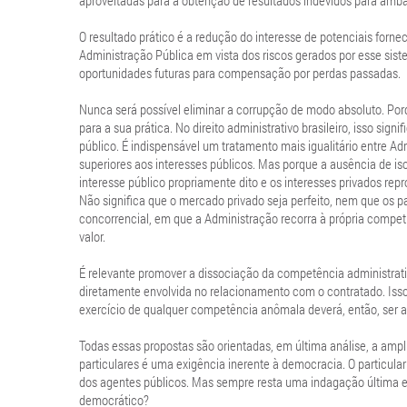
aproveitadas para a obtenção de resultados indevidos para amba
O resultado prático é a redução do interesse de potenciais forn
Administração Pública em vista dos riscos gerados por esse sistem
oportunidades futuras para compensação por perdas passadas.
Nunca será possível eliminar a corrupção de modo absoluto. Porqu
para a sua prática. No direito administrativo brasileiro, isso sign
público. É indispensável um tratamento mais igualitário entre Ad
superiores aos interesses públicos. Mas porque a ausência de is
interesse público propriamente dito e os interesses privados rep
Não significa que o mercado privado seja perfeito, nem que os pa
concorrencial, em que a Administração recorra à própria compe
valor.
É relevante promover a dissociação da competência administrati
diretamente envolvida no relacionamento com o contratado. Isso p
exercício de qualquer competência anômala deverá, então, ser 
Todas essas propostas são orientadas, em última análise, a ampl
particulares é uma exigência inerente à democracia. O particul
dos agentes públicos. Mas sempre resta uma indagação última e
democrático?