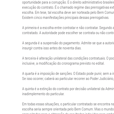
oportunidade para a corrupção. E o direito administrativo brasil
execução do contrato. É o chamado regime das prerrogativas ext
escolha. Em tese, tal escolha deve ser norteada pelo Bem Comum.
Existem cinco manifestações principais dessas prerrogativas.
A primeira é a escolha entre contratar e não contratar. Segundo a 
contratado. A autoridade pode escolher se contrata ou não contra
A segunda é a suspensão do pagamento. Admite-se que a autorid
insurgir contra isso antes de noventa dias.
A terceira é alteração unilateral das condições contratuais. O po
inclusive, a modificação do cronograma previsto no edital.
A quarta é a imposição de sanções. O Estado pode punir, sem a i
Se isso ocorrer, caberá ao particular recorrer ao Poder Judiciár
A quinta é a extinção do contrato por decisão unilateral da Adm
inadimplemento do particular.
Em todas essas situações, o particular contratado se encontra 
escolha seria sempre orientada pelo Bem Comum. Mas o mundo r