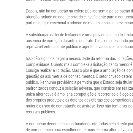
Depois, não há corrupção na esfera pública sem a participação d
atuação isolada do agente privado é insuficiente para a corru
particulares, é essencial a adoção de mecanismos de prevenção 
A substituição da lei de licitações é uma providência muito limit
ausência de corrução durante o contrato. O máximo resultado pr
reprovável entre agente público e agente privado supera a eficác
Isso não significa negar a necessidade da reforma das licitações
complexidade. Quanto mais complexa a licitação, tanto menor é o
consiga realizar a licitação. Mas o pior é que a ampliação da c
questão da assimetria de conhecimentos. O setor privado detém
público. Nenhuma providência permitirá que o Estado seja titular
padronizados conduz à seleção adversa, que consiste em realizar 
única alternativa é ampliar a competição e recorrer ao diálogo c
dos próprios produtos e os defeitos das ofertas dos competidore
maior é o risco de contratação desastrosa. Isso não tem a ver c
recursos públicos.
A corrupção decorre das oportunidades ofertadas pelo direito pa
de competência para escolher entre mais de uma alternativa, algu