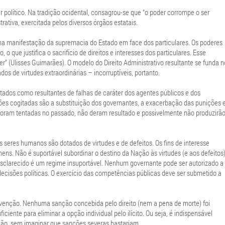
olítico. Na tradição ocidental, consagrou-se que “o poder corrompe o ser
tiva, exercitada pelos diversos órgãos estatais.
a manifestação da supremacia do Estado em face dos particulares. Os poderes
 o que justifica o sacrifício de direitos e interesses dos particulares. Esse
” (Ulisses Guimarães). O modelo do Direito Administrativo resultante se funda n
 de virtudes extraordinárias – incorruptíveis, portanto.
tados como resultantes de falhas de caráter dos agentes públicos e dos
luções cogitadas são a substituição dos governantes, a exacerbação das punições 
á foram tentadas no passado, não deram resultado e possivelmente não produzirã
 seres humanos são dotados de virtudes e de defeitos. Os fins de interesse
ens. Não é suportável subordinar o destino da Nação às virtudes (e aos defeitos
esclarecido é um regime insuportável. Nenhum governante pode ser autorizado a
ecisões políticas. O exercício das competências públicas deve ser submetido a
venção. Nenhuma sanção concebida pelo direito (nem a pena de morte) foi
ficiente para eliminar a opção individual pelo ilícito. Ou seja, é indispensável
ão, sem imaginar que sanções severas bastariam.