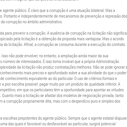
e agente público. É claro que a corrupção é uma atuação bilateral. Mas a
pção. Portanto e independentemente de mecanismos de prevenção e repressão do
da corrupção no âmbito administrativo.
ada para prevenir a corrupção. A ausência de corrupção na licitação não significa
opiciado pela licitação é a obtenção da proposta mais vantajosa. Mas o acordo
ia da licitação. Afinal, a corrupção se consuma durante a execução do contrato.
. Isso não pode envolver, no entanto, a ampliação ainda maior da sua
 número de interessados. E isso torna inviável que a própria Administração
omplexidade da licitação não produz contratações melhores. Não se pode ignorar 
 conhecimento mais preciso e aprofundado sobre a sua atividade do que o poder
 de conhecimento equivalente ao do particular. O uso de critérios formais e
a pior escolha possível: pagar muito por um produto de qualidade inferior. A
ompetitivo, em que os particulares têm a oportunidade para apontar as virtudes
s. Quanto mais a licitação se afastar dos modelos de negociação privada, tanto
om a corrupção propriamente dita, mas com o desperdício puro e simples dos
ra escolhas prepotentes do agente público. Sempre que o agente estatal dispuse
ma das quais é favorável ou desfavorável ao particular, surgirá potencial