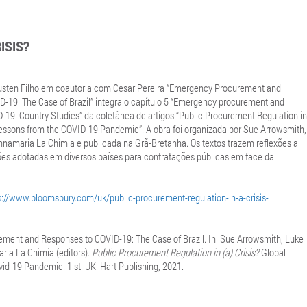
ISIS?
Justen Filho em coautoria com Cesar Pereira “Emergency Procurement and
-19: The Case of Brazil” integra o capítulo 5 “Emergency procurement and
-19: Country Studies” da coletânea de artigos “Public Procurement Regulation in
 Lessons from the COVID-19 Pandemic”. A obra foi organizada por Sue Arrowsmith,
nnamaria La Chimia e publicada na Grã-Bretanha. Os textos trazem reflexões a
ões adotadas em diversos países para contratações públicas em face da
s://www.bloomsbury.com/uk/public-procurement-regulation-in-a-crisis-
ment and Responses to COVID-19: The Case of Brazil. In: Sue Arrowsmith, Luke
ria La Chimia (editors).
Public Procurement Regulation in (a) Crisis?
Global
vid-19 Pandemic. 1 st. UK: Hart Publishing, 2021.