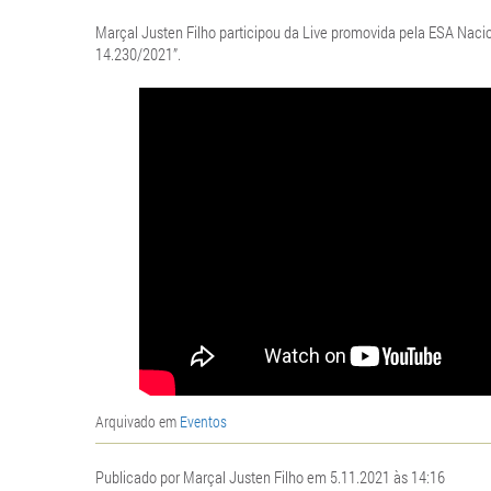
Marçal Justen Filho participou da Live promovida pela ESA Nacio
14.230/2021”.
Arquivado em
Eventos
Publicado por Marçal Justen Filho em 5.11.2021 às 14:16