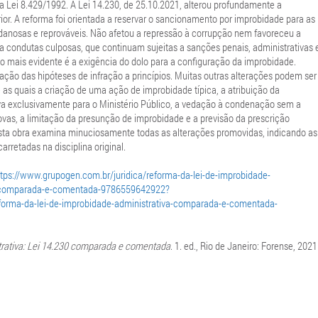
la Lei 8.429/1992. A Lei 14.230, de 25.10.2021, alterou profundamente a
rior. A reforma foi orientada a reservar o sancionamento por improbidade para as
danosas e reprováveis. Não afetou a repressão à corrupção nem favoreceu a
 condutas culposas, que continuam sujeitas a sanções penais, administrativas 
ção mais evidente é a exigência do dolo para a configuração da improbidade.
ação das hipóteses de infração a princípios. Muitas outras alterações podem ser
e as quais a criação de uma ação de improbidade típica, a atribuição da
va exclusivamente para o Ministério Público, a vedação à condenação sem a
vas, a limitação da presunção de improbidade e a previsão da prescrição
Esta obra examina minuciosamente todas as alterações promovidas, indicando as
arretadas na disciplina original.
ttps://www.grupogen.com.br/juridica/reforma-da-lei-de-improbidade-
a-comparada-e-comentada-9786559642922?
ma-da-lei-de-improbidade-administrativa-comparada-e-comentada-
trativa: Lei 14.230 comparada e comentada
. 1. ed., Rio de Janeiro: Forense, 2021