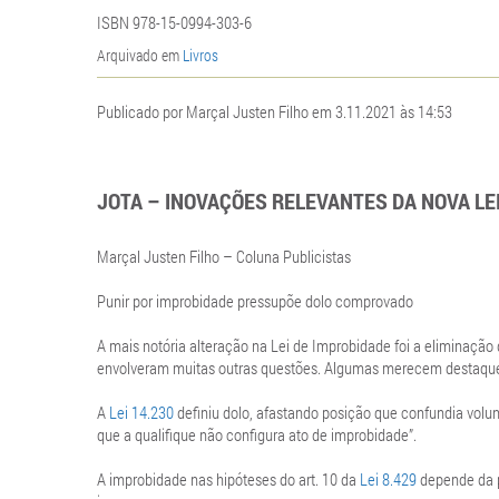
ISBN 978-15-0994-303-6
Arquivado em
Livros
Publicado por Marçal Justen Filho em 3.11.2021 às 14:53
JOTA – INOVAÇÕES RELEVANTES DA NOVA LE
Marçal Justen Filho – Coluna Publicistas
Punir por improbidade pressupõe dolo comprovado
A mais notória alteração na Lei de Improbidade foi a eliminaçã
envolveram muitas outras questões. Algumas merecem destaque
A
Lei 14.230
definiu dolo, afastando posição que confundia volun
que a qualifique não configura ato de improbidade”.
A improbidade nas hipóteses do art. 10 da
Lei 8.429
depende da p