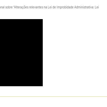
nal sobre “Alterações relevantes na Lei de Improbidade Administrativa: Lei