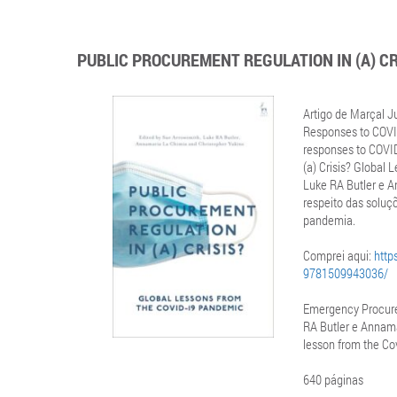
PUBLIC PROCUREMENT REGULATION IN (A) CR
Artigo de Marçal 
Responses to COVID
responses to COVID
(a) Crisis? Global
Luke RA Butler e A
respeito das soluç
pandemia.
Comprei aqui:
http
9781509943036/
Emergency Procure
RA Butler e Annama
lesson from the Co
640 páginas