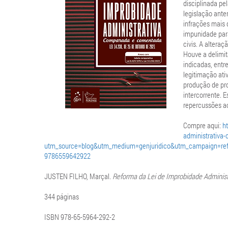
disciplinada pe
legislação ante
infrações mais 
impunidade para
civis. A altera
Houve a delimit
indicadas, entr
legitimação ati
produção de pro
intercorrente. 
repercussões ac
Compre aqui:
h
administrativ
utm_source=blog&utm_medium=genjuridico&utm_campaign=refor
9786559642922
JUSTEN FILHO, Marçal.
Reforma da Lei de Improbidade Adminis
344 páginas
ISBN 978-65-5964-292-2