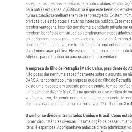
assegurar os mesmos benefícios para outros clubes e associações
para outras entidades. A justificativa é que este benefício envol
numa situação semelhante tem de ser prestigiado. Existem inúm
privadas que estão aptas a atuar no interesse público. Esse mecan
receber vantagens. Isso não transforma a entidade privada em u
recebem benefícios em virtude do atendimento a necessidades c
aplicadas segundo os mecanismos do direito privado. A minha dúvi
público, é inquestionável, e é transferido para uma entidade priv
da administração pública. Ele está sujeito a uma série de contr
Atlético, para o Coritiba ou para qualquer outra entidade.
A empresa do filho de Petraglia [Mario Celso, presidente do A
Não posso dar nenhuma especificamente sobre o assunto, eu não
CAP.S.A. ter contratado uma empresa que é do filho do Petraglia.
existe uma resposta em abstrato para o assunto, tem de verifica
simplesmente dizer “é filho”. É uma questão que se verifica de 
verificar se isso, de acordo com a circunstância concreta, foi cer
dizer se a cadeira é melhor ou pior ou se vale 12 milhões ou 3 mi
O senhor se divide entre Estados Unidos e Brasil. Como estab
Foram circunstâncias diversas. Fiz uma opção de passar um ano n
itens, é espantosa. Acompanhava aulas de direito administrativ