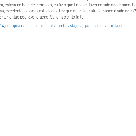
m, estava na hora de ir embora, eu fiz o que tinha de fazer na vida acadêmica. De
a, excelente, pessoas estudiosas. Por que eu ia ficar atrapalhando a vida delas?
ntar, então pedi exoneração. Saí e não sinto falta.
014
,
corrupção
,
direito administrativo
,
entrevista
,
eua
,
gazeta do povo
,
licitação
,