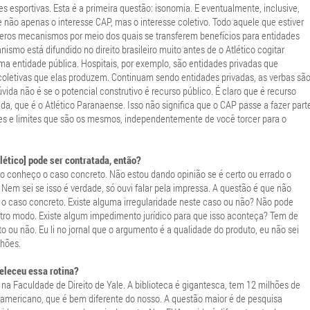
 esportivas. Esta é a primeira questão: isonomia. E eventualmente, inclusive,
ve não apenas o interesse CAP, mas o interesse coletivo. Todo aquele que estiver
eros mecanismos por meio dos quais se transferem benefícios para entidades
ismo está difundido no direito brasileiro muito antes de o Atlético cogitar
ma entidade pública. Hospitais, por exemplo, são entidades privadas que
oletivas que elas produzem. Continuam sendo entidades privadas, as verbas sã
da não é se o potencial construtivo é recurso público. É claro que é recurso
ada, que é o Atlético Paranaense. Isso não significa que o CAP passe a fazer part
oles e limites que são os mesmos, independentemente de você torcer para o
tlético] pode ser contratada, então?
 conheço o caso concreto. Não estou dando opinião se é certo ou errado o
 Nem sei se isso é verdade, só ouvi falar pela impressa. A questão é que não
r o caso concreto. Existe alguma irregularidade neste caso ou não? Não pode
outro modo. Existe algum impedimento jurídico para que isso aconteça? Tem de
to ou não. Eu li no jornal que o argumento é a qualidade do produto, eu não sei
lhões.
eleceu essa rotina?
a Faculdade de Direito de Yale. A biblioteca é gigantesca, tem 12 milhões de
o americano, que é bem diferente do nosso. A questão maior é de pesquisa