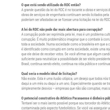
O que está sendo utilizado do RDC então?
A grande questão da lei do RDC é no tocante a obras e serviços 
obras de serviços de engenharia continuam sendo licitados pela 
poderiam ser afastadas se se fizesse uma licitação na lei do RDC
A lei do RDC não pode dar mais abertura para corrupção?
A corrupção pode ser reprimida pela lei, mas é um problema cult
corrupção. É muito problemático imaginar que o combate à corr
toda a sociedade. Numa sociedade como a brasileira em que a c
é identificado como corrupto em certa sociedade, existe uma rej
que ele deixe de receber votos. Se você afirmar que algum candid
suficiente para neutralizar a possibilidade de ser eleito preside
Brasil, continua sendo eleito, continua na vida pública e contin
Qual seria o modelo ideal de licitação?
Não existe. Esta é uma ilusão utópica, um desejo que todos nós t
daqui a um mês ou daqui a um ano. Especialmente quando se tr
simplesmente desvios – empresas que não são corruptas, mas sã
O potencial construtivo do Atlético Paranaense é dinheiro pú
Tentarei ser o mais isento possível porque sou torcedor do Atlé
contaminada pelo aspecto futebolístico. Se você vai assegurar 