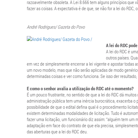
razoavelmente obsoleta. A Lei 8.666 tem alguns princípios que 
fazer as coisas. A expectativa é de que, se não for a lei do RDC, ou
André Rodrigues/ Gazeta do Povo
A lei do RDC pode 
A lei do RDC é um
outros países. Qu
em vez de simplesmente encerrar a lei vigente e apostar todas a
um novo modelo, mas que não serão aplicadas de modo genérico 
determinadas coisas e ver como funciona. Se isso der resultado, a
E como o senhor avalia a utilização do RDC até o momento?
É um pouco frustrante, no sentido de que a lei do RDC dá muito
administração pública tem uma inércia burocrática, exacerba o 
possibilidade de que o edital defina qual é o procedimento licitató
existem determinadas modalidades de licitação. Tudo é autonom
fazer uma licitação, um funcionário diz assim: “alguém tem um m
adaptação em face do contrato de que ela precisa, simplesment
das aberturas que a lei do RDC deu.