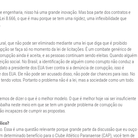
de engenharia, nisso há uma grande inovação. Mas boa parte dos contratos e
Lei 8.666, o que é mau porque se tem uma rigidez, uma inflexibilidade que
.
ural, que não pode ser eliminado mediante uma lei que diga que é proibido
upção se faça só no momento da lei de licitações. É um combate genérico de
orrupção ainda é aceita, e as pessoas continuam sendo eleitas. Quando alguém
eição social. No Brasil, a identificação de alguém como corrupto não conduz a
ato a presidente dos EUA tiver contra si a denúncia de corrupção, isso é
nte dos EUA. Ele não pode ser acusado disso, não pode dar chances para isso. No
ua tendo votos. Portanto o problema não é a lei, mas a sociedade como um todo.
emos de dizer o que é o melhor modelo. O que é melhor hoje vai ser insuficiente
abalha neste meio em que se tem um grande problema de corrupção ou
o incapazes de cumprir as propostas.
blico?
tico. Essa é uma questão relevante porque grande parte da discussão que eu ouço
um determinado benefício para o Clube Atlético Paranaense (CAP), você tem de