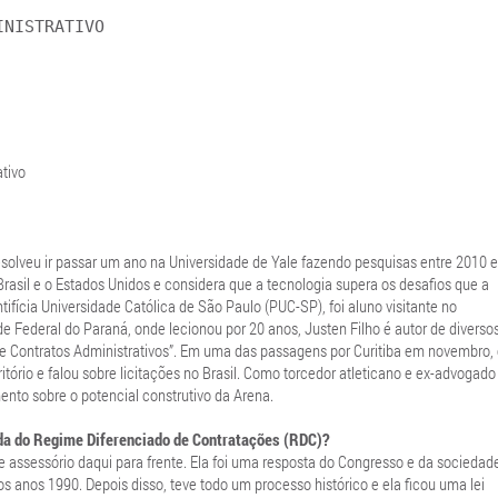
INISTRATIVO
ativo
resolveu ir passar um ano na Universidade de Yale fazendo pesquisas entre 2010 e
 Brasil e o Estados Unidos e considera que a tecnologia supera os desafios que a
tifícia Universidade Católica de São Paulo (PUC-SP), foi aluno visitante no
ade Federal do Paraná, onde lecionou por 20 anos, Justen Filho é autor de diverso
es e Contratos Administrativos”. Em uma das passagens por Curitiba em novembro,
tório e falou sobre licitações no Brasil. Como torcedor atleticano e ex-advogado
ento sobre o potencial construtivo da Arena.
e da do Regime Diferenciado de Contratações (RDC)?
e assessório daqui para frente. Ela foi uma resposta do Congresso e da sociedad
os anos 1990. Depois disso, teve todo um processo histórico e ela ficou uma lei