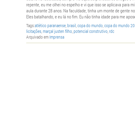
repente, eu me olhei no espelho e vi que isso se aplicava para mi
aula durante 28 anos. Na faculdade, tinha um monte de gente nov
Eles batalhando, e eu lá no fim. Eu não tinha idade para me apose
Tags:
atlético paranaense
,
brasil
,
copa do mundo
,
copa do mundo 2
licitações
,
marçal justen filho
,
potencial construtivo
,
rdc
Arquivado em
Imprensa