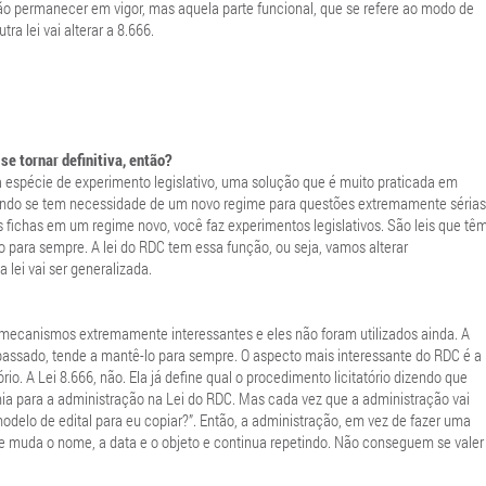
vão permanecer em vigor, mas aquela parte funcional, que se refere ao modo de
tra lei vai alterar a 8.666.
se tornar definitiva, então?
a espécie de experimento legislativo, uma solução que é muito praticada em
ando se tem necessidade de um novo regime para questões extremamente sérias
s fichas em um regime novo, você faz experimentos legislativos. São leis que tê
para sempre. A lei do RDC tem essa função, ou seja, vamos alterar
 lei vai ser generalizada.
s mecanismos extremamente interessantes e eles não foram utilizados ainda. A
passado, tende a mantê-lo para sempre. O aspecto mais interessante do RDC é a
rio. A Lei 8.666, não. Ela já define qual o procedimento licitatório dizendo que
ia para a administração na Lei do RDC. Mas cada vez que a administração vai
odelo de edital para eu copiar?”. Então, a administração, em vez de fazer uma
e muda o nome, a data e o objeto e continua repetindo. Não conseguem se valer