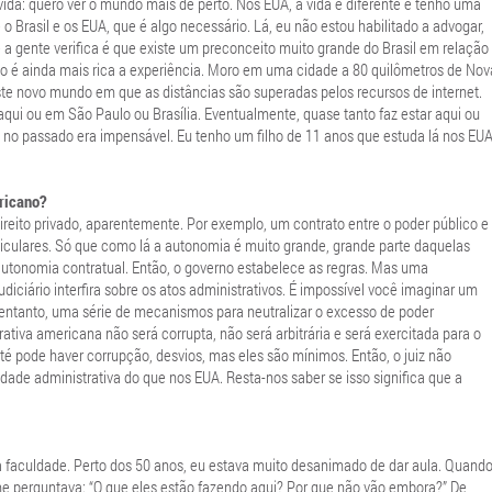
vida: quero ver o mundo mais de perto. Nos EUA, a vida é diferente e tenho uma
 Brasil e os EUA, que é algo necessário. Lá, eu não estou habilitado a advogar,
ue a gente verifica é que existe um preconceito muito grande do Brasil em relação
ico é ainda mais rica a experiência. Moro em uma cidade a 80 quilômetros de Nov
ste novo mundo em que as distâncias são superadas pelos recursos de internet.
qui ou em São Paulo ou Brasília. Eventualmente, quase tanto faz estar aqui ou
e no passado era impensável. Eu tenho um filho de 11 anos que estuda lá nos EU
ericano?
 direito privado, aparentemente. Por exemplo, um contrato entre o poder público e
iculares. Só que como lá a autonomia é muito grande, grande parte daquelas
a autonomia contratual. Então, o governo estabelece as regras. Mas uma
iciário interfira sobre os atos administrativos. É impossível você imaginar um
no entanto, uma série de mecanismos para neutralizar o excesso de poder
ativa americana não será corrupta, não será arbitrária e será exercitada para o
até pode haver corrupção, desvios, mas eles são mínimos. Então, o juiz não
vidade administrativa do que nos EUA. Resta-nos saber se isso significa que a
a faculdade. Perto dos 50 anos, eu estava muito desanimado de dar aula. Quand
me perguntava: “O que eles estão fazendo aqui? Por que não vão embora?” De