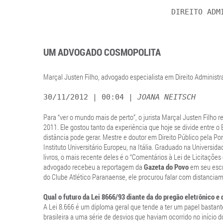
DIREITO ADM
UM ADVOGADO COSMOPOLITA
Marçal Justen Filho, advogado especialista em Direito Administr
30/11/2012 | 00:04 |
JOANA NEITSCH
Para “ver o mundo mais de perto”, o jurista Marçal Justen Filho 
2011. Ele gostou tanto da experiência que hoje se divide entre o
distância pode gerar. Mestre e doutor em Direito Público pela Pon
Instituto Universitário Europeu, na Itália. Graduado na Universid
livros, o mais recente deles é o “Comentários à Lei de Licitaçõ
advogado recebeu a reportagem da
Gazeta do Povo
em seu escri
do Clube Atlético Paranaense, ele procurou falar com distanciam
Qual o futuro da Lei 8666/93 diante da do pregão eletrônico 
A Lei 8.666 é um diploma geral que tende a ter um papel bastant
brasileira a uma série de desvios que haviam ocorrido no início d