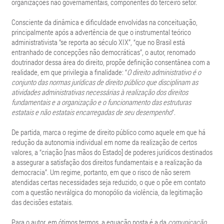
organizações não governamentais, componentes do terceiro setor.
Consciente da dinâmica e dificuldade envolvidas na conceituação,
principalmente após a advertência de que o instrumental teórico
administrativista “se reporta ao século XIX”, “que no Brasil está
entranhado de concepções não democráticas”, o autor, renomado
doutrinador dessa área do direito, propõe definição consentânea com a
realidade, em que privilegia a finalidade: “
O direito administrativo é o
conjunto das normas jurídicas de direito público que disciplinam as
atividades administrativas necessárias à realização dos direitos
fundamentais e a organização e o funcionamento das estruturas
estatais e não estatais encarregadas de seu desempenho
“.
De partida, marca o regime de direito público como aquele em que há
redução da autonomia individual em nome da realização de certos
valores, a “criação [nas mãos do Estado] de poderes jurídicos destinados
a assegurar a satisfação dos direitos fundamentais e a realização da
democracia”. Um regime, portanto, em que o risco de não serem
atendidas certas necessidades seja reduzido, o que o põe em contato
com a questão nevrálgica do monopólio da violência, da legitimação
das decisões estatais.
Para o autor, em ótimos termos, a equação posta é a da
comunicação