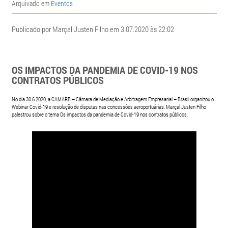
Arquivado em
Eventos
Publicado por Marçal Justen Filho em 3.07.2020 às 22:02
OS IMPACTOS DA PANDEMIA DE COVID-19 NOS
CONTRATOS PÚBLICOS
No dia 30.6.2020, a CAMARB – Câmara de Mediação e Arbitragem Empresarial – Brasil organizou o
Webinar Covid-19 e resolução de disputas nas concessões aeroportuárias. Marçal Justen Filho
palestrou sobre o tema Os impactos da pandemia de Covid-19 nos contratos públicos.