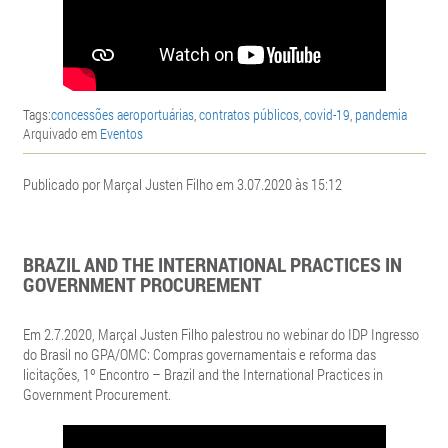
Tags:
concessões aeroportuárias
,
contratos públicos
,
covid-19
,
pandemia
Arquivado em
Eventos
Publicado por Marçal Justen Filho em 3.07.2020 às 15:12
BRAZIL AND THE INTERNATIONAL PRACTICES IN
GOVERNMENT PROCUREMENT
Em 2.7.2020, Marçal Justen Filho palestrou no webinar do IDP Ingresso
do Brasil no GPA/OMC: Compras governamentais e reforma das
licitações, 1º Encontro – Brazil and the International Practices in
Government Procurement.