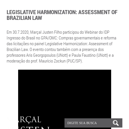
LEGISLATIVE HARMONIZATION: ASSESSMENT OF
BRAZILIAN LAW
Em 30.7.2020, Marçal Justen Filho participou do Webinar do IDP
Ingresso do Brasil no GPA/OMC: Compras governamentais e reforma
das licitações no painel Legislative Harmonization: Assessment of
Brazilian Law. O evento contou também com a presença dos
professores Aris Georgopoulos (UNott) e Paula Faustino (UNott) e a
moderação do prof. Maurício Zockun (PUC/SP).