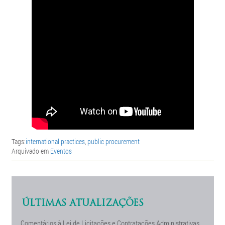
Tags:
international practices
,
public procurement
Arquivado em
Eventos
ÚLTIMAS ATUALIZAÇÕES
Comentários à Lei de Licitações e Contratações Administrativas