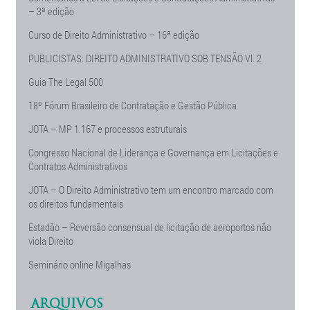
– 3ª edição
Curso de Direito Administrativo – 16ª edição
PUBLICISTAS: DIREITO ADMINISTRATIVO SOB TENSÃO Vl. 2
Guia The Legal 500
18º Fórum Brasileiro de Contratação e Gestão Pública
JOTA – MP 1.167 e processos estruturais
Congresso Nacional de Liderança e Governança em Licitações e
Contratos Administrativos
JOTA – O Direito Administrativo tem um encontro marcado com
os direitos fundamentais
Estadão – Reversão consensual de licitação de aeroportos não
viola Direito
Seminário online Migalhas
ARQUIVOS