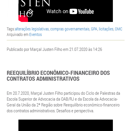
Tags:
alterações legislativas
,
compras governamentais
,
GPA
,
licitações
,
OMC
Arquivado em
Eventos
Publicado por Marçal Justen Filho em 21.07.2020 às 14:26
REEQUILÍBRIO ECONÔMICO-FINANCEIRO DOS
CONTRATOS ADMINISTRATIVOS
Em 20.7.2020, Marçal Justen Filho participou do Ciclo de Palestras da
Escola Superior de Advocacia da OAB/RJ e da Escola da Advocacia-
Geral da União da 2ª Região sobre Reequilíbrio econômico-financeiro
dos contratos administrativos. Desafios e perspectiva.