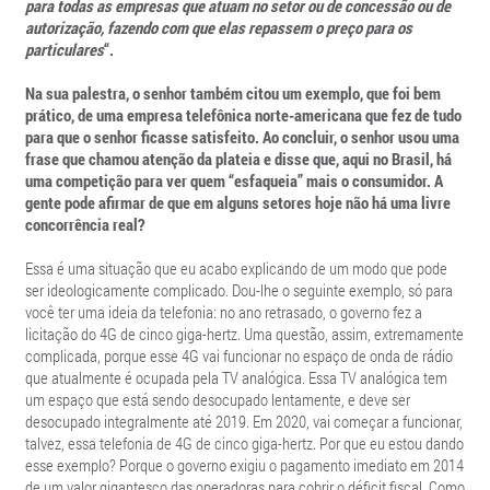
para todas as empresas que atuam no setor ou de concessão ou de
autorização, fazendo com que elas repassem o preço para os
particulares
“.
Na sua palestra, o senhor também citou um exemplo, que foi bem
prático, de uma empresa telefônica norte-americana que fez de tudo
para que o senhor ficasse satisfeito. Ao concluir, o senhor usou uma
frase que chamou atenção da plateia e disse que, aqui no Brasil, há
uma competição para ver quem “esfaqueia” mais o consumidor. A
gente pode afirmar de que em alguns setores hoje não há uma livre
concorrência real?
Essa é uma situação que eu acabo explicando de um modo que pode
ser ideologicamente complicado. Dou-lhe o seguinte exemplo, só para
você ter uma ideia da telefonia: no ano retrasado, o governo fez a
licitação do 4G de cinco giga-hertz. Uma questão, assim, extremamente
complicada, porque esse 4G vai funcionar no espaço de onda de rádio
que atualmente é ocupada pela TV analógica. Essa TV analógica tem
um espaço que está sendo desocupado lentamente, e deve ser
desocupado integralmente até 2019. Em 2020, vai começar a funcionar,
talvez, essa telefonia de 4G de cinco giga-hertz. Por que eu estou dando
esse exemplo? Porque o governo exigiu o pagamento imediato em 2014
de um valor gigantesco das operadoras para cobrir o déficit fiscal. Como