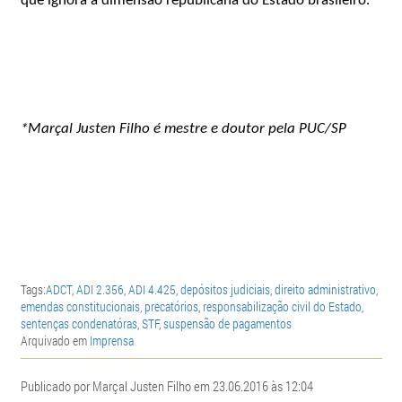
que ignora a dimensão republicana do Estado brasileiro.
*Marçal Justen Filho é mestre e doutor pela PUC/SP
Tags:
ADCT
,
ADI 2.356
,
ADI 4.425
,
depósitos judiciais
,
direito administrativo
,
emendas constitucionais
,
precatórios
,
responsabilização civil do Estado
,
sentenças condenatóras
,
STF
,
suspensão de pagamentos
Arquivado em
Imprensa
Publicado por Marçal Justen Filho em 23.06.2016 às 12:04