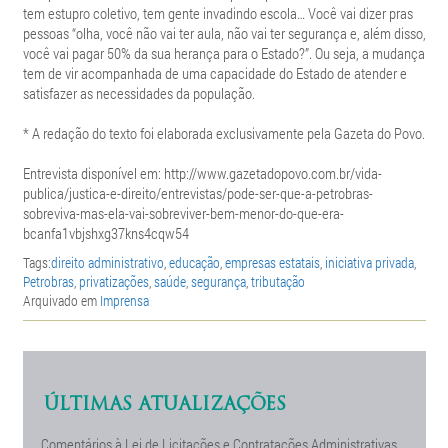
tem estupro coletivo, tem gente invadindo escola… Você vai dizer pras
pessoas “olha, você não vai ter aula, não vai ter segurança e, além disso,
você vai pagar 50% da sua herança para o Estado?”. Ou seja, a mudança
tem de vir acompanhada de uma capacidade do Estado de atender e
satisfazer as necessidades da população.
* A redação do texto foi elaborada exclusivamente pela Gazeta do Povo.
Entrevista disponível em: http://www.gazetadopovo.com.br/vida-
publica/justica-e-direito/entrevistas/pode-ser-que-a-petrobras-
sobreviva-mas-ela-vai-sobreviver-bem-menor-do-que-era-
bcanfa1vbjshxg37kns4cqw54
Tags:
direito administrativo
,
educação
,
empresas estatais
,
iniciativa privada
,
Petrobras
,
privatizações
,
saúde
,
segurança
,
tributação
Arquivado em
Imprensa
ÚLTIMAS ATUALIZAÇÕES
Comentários à Lei de Licitações e Contratações Administrativas