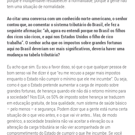
porque é indispensável restabelecer a normalidade, porque a gente não
tem uma situação de normalidade.
Ao citar uma conversa com um conhecido norte-americano, o senhor
contou que, ao comentar o sistema tributário do Brasil, ele fez a
seguinte afirmação: “ah, agora eu entendi porque no Brasil os filhos
dos ricos são ricos, e aqui nos Estados Unidos o filho de rico
trabalha”. O senhor acha que os impostos sobre grandes fortunas
aqui no Brasil deveriam ser mais significativos, deveria haver uma
mudança na tabela tributária?
Eu acho que sim. Eu sou a favor disso, só que o que qualquer pessoa de
bom senso vai lhe dizer é que “eu me recuso a pagar mais impostos
enquanto o Estado não cumprir o mínimo que ele me incumbe”. Ou seja,
como é que o Estado pretende aumentar a carga de imposto sobre
grandes fortunas, de herança quando ele não dá o retorno mínimo para
a sociedade? Nos EUA, os 50% de imposto sobre herança se traduzem
em educação gratuita, de boa qualidade, num sistema de saúde básico
– pelo menos – e segurança. Podem dizer que a gente está numa certa
situação de o que veio antes, e o que vai vir antes… Mas, de modo
genérico, a sociedade brasileira não vai aceitar a elevação ou a
alteração da carga tributária se não vier acompanhada de um
comprometimento do Estado de cumprir o que lhe incumbe. Se você