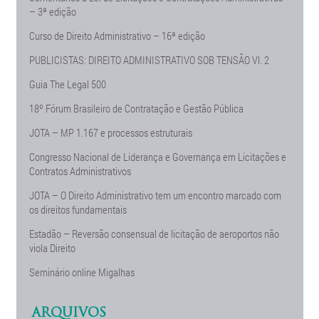
– 3ª edição
Curso de Direito Administrativo – 16ª edição
PUBLICISTAS: DIREITO ADMINISTRATIVO SOB TENSÃO Vl. 2
Guia The Legal 500
18º Fórum Brasileiro de Contratação e Gestão Pública
JOTA – MP 1.167 e processos estruturais
Congresso Nacional de Liderança e Governança em Licitações e
Contratos Administrativos
JOTA – O Direito Administrativo tem um encontro marcado com
os direitos fundamentais
Estadão – Reversão consensual de licitação de aeroportos não
viola Direito
Seminário online Migalhas
ARQUIVOS