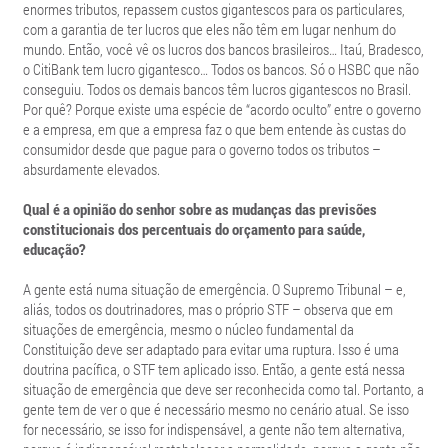
enormes tributos, repassem custos gigantescos para os particulares,
com a garantia de ter lucros que eles não têm em lugar nenhum do
mundo. Então, você vê os lucros dos bancos brasileiros… Itaú, Bradesco,
o CitiBank tem lucro gigantesco… Todos os bancos. Só o HSBC que não
conseguiu. Todos os demais bancos têm lucros gigantescos no Brasil.
Por quê? Porque existe uma espécie de “acordo oculto” entre o governo
e a empresa, em que a empresa faz o que bem entende às custas do
consumidor desde que pague para o governo todos os tributos –
absurdamente elevados.
Qual é a opinião do senhor sobre as mudanças das previsões
constitucionais dos percentuais do orçamento para saúde,
educação?
A gente está numa situação de emergência. O Supremo Tribunal – e,
aliás, todos os doutrinadores, mas o próprio STF – observa que em
situações de emergência, mesmo o núcleo fundamental da
Constituição deve ser adaptado para evitar uma ruptura. Isso é uma
doutrina pacífica, o STF tem aplicado isso. Então, a gente está nessa
situação de emergência que deve ser reconhecida como tal. Portanto, a
gente tem de ver o que é necessário mesmo no cenário atual. Se isso
for necessário, se isso for indispensável, a gente não tem alternativa,