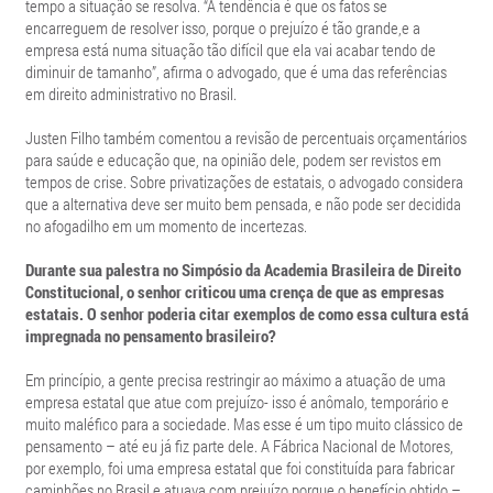
tempo a situação se resolva. “A tendência é que os fatos se
encarreguem de resolver isso, porque o prejuízo é tão grande,e a
empresa está numa situação tão difícil que ela vai acabar tendo de
diminuir de tamanho”, afirma o advogado, que é uma das referências
em direito administrativo no Brasil.
Justen Filho também comentou a revisão de percentuais orçamentários
para saúde e educação que, na opinião dele, podem ser revistos em
tempos de crise. Sobre privatizações de estatais, o advogado considera
que a alternativa deve ser muito bem pensada, e não pode ser decidida
no afogadilho em um momento de incertezas.
Durante sua palestra no Simpósio da Academia Brasileira de Direito
Constitucional, o senhor criticou uma crença de que as empresas
estatais. O senhor poderia citar exemplos de como essa cultura está
impregnada no pensamento brasileiro?
Em princípio, a gente precisa restringir ao máximo a atuação de uma
empresa estatal que atue com prejuízo- isso é anômalo, temporário e
muito maléfico para a sociedade. Mas esse é um tipo muito clássico de
pensamento – até eu já fiz parte dele. A Fábrica Nacional de Motores,
por exemplo, foi uma empresa estatal que foi constituída para fabricar
caminhões no Brasil e atuava com prejuízo porque o benefício obtido –