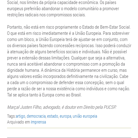
Social, nos limites da própria capacidade econômica. Os países
europeus preferirão abandonar o modelo comunitário a promover
restrições radicais nos compromissos sociais.
Portanto, não está em risco propriamente o Estado de Bem-Estar Social.
O que está em risco imediatamente é a União Europeia. Para sobreviver
como um bloco, a União Europeia terá de ajustar-se em conjunto, com
os diversos países fazendo concessões recíprocas. Isso poderá conduzir
à atenuação de alguns benefícios sociais e individuais. Não é possível
prever a extensão dessas limitações. Qualquer que seja a alternativa,
nunca será aceitável abandonar o compromisso com a promoção da
dignidade humana. A dinâmica da História permanece em curso, mas
alguns valores estão incorporados definitivamente na civilização. Cabe
a cada um o compromisso de defender essa concepção, sem o qual
perde a razão de ser a nossa existência como indivíduos e como nação.
Tal se aplica tanto à Europa como ao Brasil.
Marçal Justen Filho, advogado, é doutor em Direito pela PUCSP.
Tags:
artigo
,
democracia
,
estado
,
europa
,
união europeia
Arquivado em
Imprensa