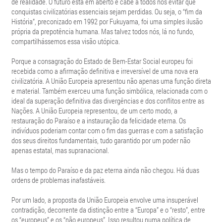
de realidade. O futuro está em aberto e cabe a todos nós evitar que
conquistas civilizatórias essenciais sejam perdidas. Ou seja, o “fim da
História”, preconizado em 1992 por Fukuyama, foi uma simples ilusão
própria da prepotência humana. Mas talvez todos nós, lá no fundo,
compartilhássemos essa visão utópica.
Porque a consagração do Estado de Bem-Estar Social europeu foi
recebida como a afirmação definitiva e irreversível de uma nova era
civilizatória. A União Europeia apresentou não apenas uma função direta
e material. Também exerceu uma função simbólica, relacionada com o
ideal da superação definitiva das divergências e dos conflitos entre as
Nações. A União Europeia representou, de um certo modo, a
restauração do Paraíso e a instauração da felicidade eterna. Os
indivíduos poderiam contar com o fim das guerras e com a satisfação
dos seus direitos fundamentais, tudo garantido por um poder não
apenas estatal, mas supranacional.
Mas o tempo do Paraíso e da paz eterna ainda não chegou. Há duas
ordens de problemas inafastáveis.
Por um lado, a proposta da União Europeia envolve uma insuperável
contradição, decorrente da distinção entre a “Europa” e o “resto”, entre
os “europeus” e os “não europeus”. Isso resultou numa política de