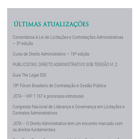
ÚLTIMAS ATUALIZAÇÕES
Comentários à Lei de Licitações e Contratações Administrativas
– 3ª edição
Curso de Direito Administrativo – 16ª edição
PUBLICISTAS: DIREITO ADMINISTRATIVO SOB TENSÃO Vl. 2
Guia The Legal 500
18º Fórum Brasileiro de Contratação e Gestão Pública
JOTA – MP 1.167 e processos estruturais
Congresso Nacional de Liderança e Governança em Licitações e
Contratos Administrativos
JOTA – O Direito Administrativo tem um encontro marcado com
os direitos fundamentais