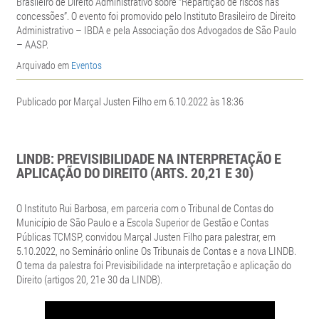
Brasileiro de Direito Administrativo sobre “Repartição de riscos nas
concessões”. O evento foi promovido pelo Instituto Brasileiro de Direito
Administrativo – IBDA e pela Associação dos Advogados de São Paulo
– AASP.
Arquivado em
Eventos
Publicado por Marçal Justen Filho em 6.10.2022 às 18:36
LINDB: PREVISIBILIDADE NA INTERPRETAÇÃO E
APLICAÇÃO DO DIREITO (ARTS. 20,21 E 30)
O Instituto Rui Barbosa, em parceria com o Tribunal de Contas do
Município de São Paulo e a Escola Superior de Gestão e Contas
Públicas TCMSP, convidou Marçal Justen Filho para palestrar, em
5.10.2022, no Seminário online Os Tribunais de Contas e a nova LINDB.
O tema da palestra foi Previsibilidade na interpretação e aplicação do
Direito (artigos 20, 21e 30 da LINDB).