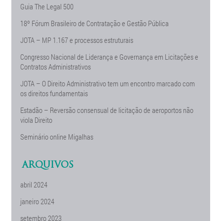
Guia The Legal 500
18º Fórum Brasileiro de Contratação e Gestão Pública
JOTA – MP 1.167 e processos estruturais
Congresso Nacional de Liderança e Governança em Licitações e
Contratos Administrativos
JOTA – O Direito Administrativo tem um encontro marcado com
os direitos fundamentais
Estadão – Reversão consensual de licitação de aeroportos não
viola Direito
Seminário online Migalhas
ARQUIVOS
abril 2024
janeiro 2024
setembro 2023