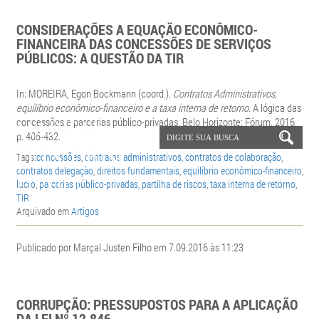
CONSIDERAÇÕES A EQUAÇÃO ECONÔMICO-
FINANCEIRA DAS CONCESSÕES DE SERVIÇOS
PÚBLICOS: A QUESTÃO DA TIR
In: MOREIRA,
Egon Bockmann (coord.).
Contratos Administrativos,
equilíbrio econômico-financeiro e a taxa interna de retorno
.
A lógica das
concessões e parcerias público-privadas
.
Belo Horizonte: Fórum, 2016,
p. 405-432.
Tags:
concessões
,
contratos administrativos
,
contratos de colaboração
,
contratos delegação
,
direitos fundamentais
,
equilíbrio econômico-financeiro
,
lucro
,
parcerias público-privadas
,
partilha de riscos
,
taxa interna de retorno
,
TIR
Arquivado em
Artigos
Publicado por Marçal Justen Filho em 7.09.2016 às 11:23
CORRUPÇÃO: PRESSUPOSTOS PARA A APLICAÇÃO
DA LEI Nº 12.846