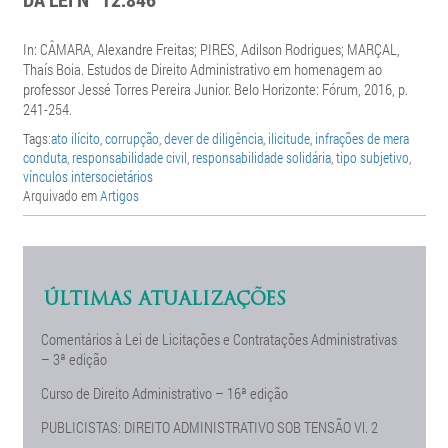
In: CÂMARA, Alexandre Freitas; PIRES, Adilson Rodrigues; MARÇAL,
Thaís Boia. Estudos de Direito Administrativo em homenagem ao
professor Jessé Torres Pereira Junior. Belo Horizonte: Fórum, 2016, p.
241-254.
Tags:
ato ilícito
,
corrupção
,
dever de diligência
,
ilicitude
,
infrações de mera
conduta
,
responsabilidade civil
,
responsabilidade solidária
,
tipo subjetivo
,
vínculos intersocietários
Arquivado em
Artigos
ÚLTIMAS ATUALIZAÇÕES
Comentários à Lei de Licitações e Contratações Administrativas
– 3ª edição
Curso de Direito Administrativo – 16ª edição
PUBLICISTAS: DIREITO ADMINISTRATIVO SOB TENSÃO Vl. 2