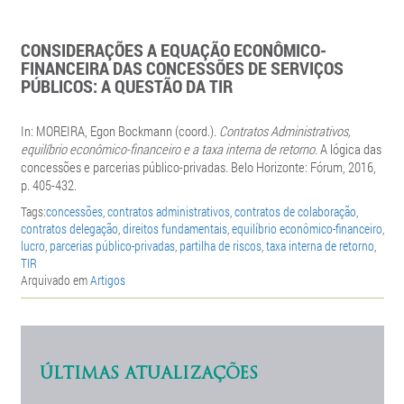
CONSIDERAÇÕES A EQUAÇÃO ECONÔMICO-
FINANCEIRA DAS CONCESSÕES DE SERVIÇOS
PÚBLICOS: A QUESTÃO DA TIR
In: MOREIRA,
Egon Bockmann (coord.).
Contratos Administrativos,
equilíbrio econômico-financeiro e a taxa interna de retorno
.
A lógica das
concessões e parcerias público-privadas
.
Belo Horizonte: Fórum, 2016,
p. 405-432.
Tags:
concessões
,
contratos administrativos
,
contratos de colaboração
,
contratos delegação
,
direitos fundamentais
,
equilíbrio econômico-financeiro
,
lucro
,
parcerias público-privadas
,
partilha de riscos
,
taxa interna de retorno
,
TIR
Arquivado em
Artigos
ÚLTIMAS ATUALIZAÇÕES