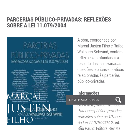
PARCERIAS PÚBLICO-PRIVADAS: REFLEXÕES
SOBRE A LEI 11.079/2004
A obra, coordenada por
Marçal Justen Filho e Rafael
Wallbach Schwind, contém
reflexões aprofundadas a
respeito das mais variadas
questões teóricas e práticas
relacionadas às parcerias
público-privadas.
Informações
JUSTEN FILHO, Marçal;
SCHWIND, Rafael Wallbach.
P
arcerias público-privadas:
reflexões sobre os 10 anos
da Lei 11.079/2004.
2. ed.
São Paulo: Editora Revista