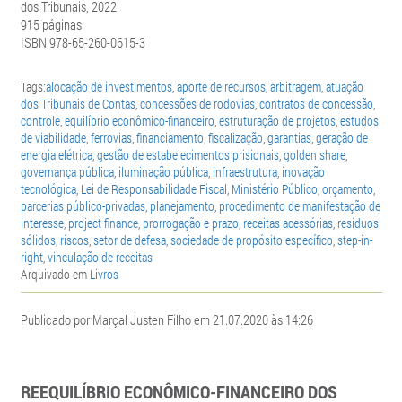
dos Tribunais, 2022.
915 páginas
ISBN 978-65-260-0615-3
Tags:
alocação de investimentos
,
aporte de recursos
,
arbitragem
,
atuação
dos Tribunais de Contas
,
concessões de rodovias
,
contratos de concessão
,
controle
,
equilíbrio econômico-financeiro
,
estruturação de projetos
,
estudos
de viabilidade
,
ferrovias
,
financiamento
,
fiscalização
,
garantias
,
geração de
energia elétrica
,
gestão de estabelecimentos prisionais
,
golden share
,
governança pública
,
iluminação pública
,
infraestrutura
,
inovação
tecnológica
,
Lei de Responsabilidade Fiscal
,
Ministério Público
,
orçamento
,
parcerias público-privadas
,
planejamento
,
procedimento de manifestação de
interesse
,
project finance
,
prorrogação e prazo
,
receitas acessórias
,
resíduos
sólidos
,
riscos
,
setor de defesa
,
sociedade de propósito específico
,
step-in-
right
,
vinculação de receitas
Arquivado em
Livros
Publicado por Marçal Justen Filho em 21.07.2020 às 14:26
REEQUILÍBRIO ECONÔMICO-FINANCEIRO DOS