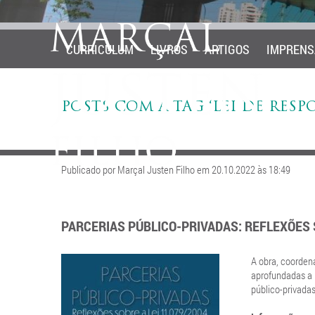
CURRICULUM
LIVROS
ARTIGOS
IMPRENS
POSTS COM A TAG ‘LEI DE RESP
Publicado por Marçal Justen Filho em 20.10.2022 às 18:49
PARCERIAS PÚBLICO-PRIVADAS: REFLEXÕES S
A obra, coorden
aprofundadas a r
público-privadas