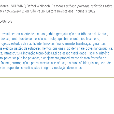
Marçal; SCHWIND, Rafael Wallbach. P
arcerias público-privadas: reflexões sobre
ei 11.079/2004.
2. ed. São Paulo: Editora Revista dos Tribunais, 2022.
0-0615-3
 investimentos
,
aporte de recursos
,
arbitragem
,
atuação dos Tribunais de Contas
,
odovias
,
contratos de concessão
,
controle
,
equilíbrio econômico-financeiro
,
projetos
,
estudos de viabilidade
,
ferrovias
,
financiamento
,
fiscalização
,
garantias
,
a elétrica
,
gestão de estabelecimentos prisionais
,
golden share
,
governança pública
,
ca
,
infraestrutura
,
inovação tecnológica
,
Lei de Responsabilidade Fiscal
,
Ministério
to
,
parcerias público-privadas
,
planejamento
,
procedimento de manifestação de
 finance
,
prorrogação e prazo
,
receitas acessórias
,
resíduos sólidos
,
riscos
,
setor de
 de propósito específico
,
step-in-right
,
vinculação de receitas