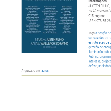
Informações
JUSTEN FILHO, 
os 10 anos da L
915 páginas
ISBN 978-65-26
Tags:
alocação de
concessões de r
estruturação de 
geração de energi
iluminação públi
Público
,
orçamen
interesse
,
project
defesa
,
sociedade
Arquivado em
Livros