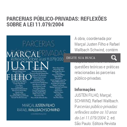
PARCERIAS PÚBLICO-PRIVADAS: REFLEXÕES
SOBRE A LEI 11.079/2004
A obra, coordenada por
Marçal Justen Filho e Rafael
Wallbach Schwind, contém
reflexões aprofundadas a
respeito das mais variadas
questões teóricas e práticas
relacionadas às parcerias
público-privadas.
Informações
JUSTEN FILHO, Marçal;
SCHWIND, Rafael Wallbach.
P
arcerias público-privadas:
reflexões sobre os 10 anos
da Lei 11.079/2004.
2. ed.
São Paulo: Editora Revista