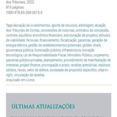
dos Tribunais, 2022.
915 páginas
ISBN 978-65-260-0615-3
Tags:
alocação de investimentos
,
aporte de recursos
,
arbitragem
,
atuação
dos Tribunais de Contas
,
concessões de rodovias
,
contratos de concessão
,
controle
,
equilíbrio econômico-financeiro
,
estruturação de projetos
,
estudos
de viabilidade
,
ferrovias
,
financiamento
,
fiscalização
,
garantias
,
geração de
energia elétrica
,
gestão de estabelecimentos prisionais
,
golden share
,
governança pública
,
iluminação pública
,
infraestrutura
,
inovação
tecnológica
,
Lei de Responsabilidade Fiscal
,
Ministério Público
,
orçamento
,
parcerias público-privadas
,
planejamento
,
procedimento de manifestação de
interesse
,
project finance
,
prorrogação e prazo
,
receitas acessórias
,
resíduos
sólidos
,
riscos
,
setor de defesa
,
sociedade de propósito específico
,
step-in-
right
,
vinculação de receitas
Arquivado em
Livros
ÚLTIMAS ATUALIZAÇÕES