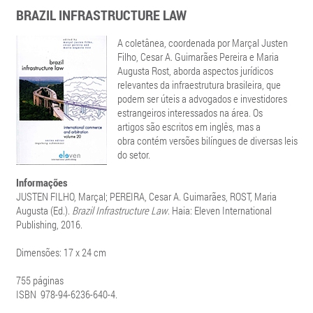
BRAZIL INFRASTRUCTURE LAW
A coletânea, coordenada por Marçal Justen
Filho, Cesar A. Guimarães Pereira e Maria
Augusta Rost, aborda aspectos jurídicos
relevantes da infraestrutura brasileira, que
podem ser úteis a advogados e investidores
estrangeiros interessados na área. Os
artigos são escritos em inglês, mas a
obra contém versões bilíngues de diversas leis
do setor.
Informações
JUSTEN FILHO, Marçal; PEREIRA, Cesar A. Guimarães, ROST, Maria
Augusta (Ed.).
Brazil Infrastructure Law
. Haia: Eleven International
Publishing, 2016.
Dimensões: 17 x 24 cm
755 páginas
ISBN
978-94-6236-640-4.