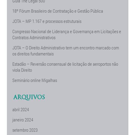
Guia The Legal 500
18º Fórum Brasileiro de Contratação e Gestão Pública
JOTA – MP 1.167 e processos estruturais
Congresso Nacional de Liderança e Governança em Licitações e
Contratos Administrativos
JOTA – O Direito Administrativo tem um encontro marcado com
os direitos fundamentais
Estadão – Reversão consensual de licitação de aeroportos não
viola Direito
Seminário online Migalhas
ARQUIVOS
abril 2024
janeiro 2024
setembro 2023