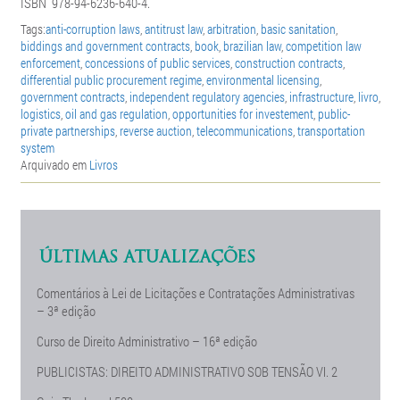
ISBN
978-94-6236-640-4.
Tags:
anti-corruption laws
,
antitrust law
,
arbitration
,
basic sanitation
,
biddings and government contracts
,
book
,
brazilian law
,
competition law
enforcement
,
concessions of public services
,
construction contracts
,
differential public procurement regime
,
environmental licensing
,
government contracts
,
independent regulatory agencies
,
infrastructure
,
livro
,
logistics
,
oil and gas regulation
,
opportunities for investement
,
public-
private partnerships
,
reverse auction
,
telecommunications
,
transportation
system
Arquivado em
Livros
ÚLTIMAS ATUALIZAÇÕES
Comentários à Lei de Licitações e Contratações Administrativas
– 3ª edição
Curso de Direito Administrativo – 16ª edição
PUBLICISTAS: DIREITO ADMINISTRATIVO SOB TENSÃO Vl. 2