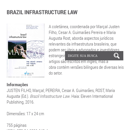
BRAZIL INFRASTRUCTURE LAW
A coletânea, coordenada por Marçal Justen
Filho, Cesar A. Guimarães Pereira e Maria
Augusta Rost, aborda aspectos jurídicos
relevantes da infraestrutura brasileira, que
podem ser úteis a advogados e investidores
estrangeiros interessados na área. Os
artigos são escritos em inglês, mas a
obra contém versões bilíngues de diversas leis
do setor.
Informações
JUSTEN FILHO, Marçal; PEREIRA, Cesar A. Guimarães, ROST, Maria
Augusta (Ed.).
Brazil Infrastructure Law
. Haia: Eleven International
Publishing, 2016.
Dimensões: 17 x 24 cm
755 páginas