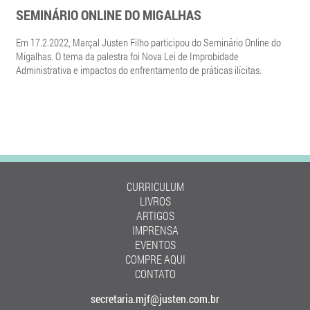
SEMINÁRIO ONLINE DO MIGALHAS
Em 17.2.2022, Marçal Justen Filho participou do Seminário Online do
Migalhas. O tema da palestra foi Nova Lei de Improbidade
Administrativa e impactos do enfrentamento de práticas ilícitas.
CURRICULUM
LIVROS
ARTIGOS
IMPRENSA
EVENTOS
COMPRE AQUI
CONTATO
secretaria.mjf@justen.com.br