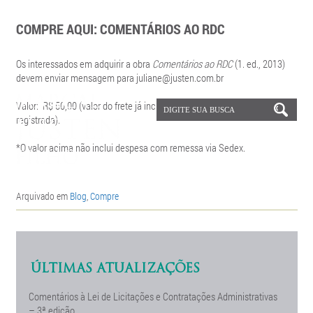
COMPRE AQUI: COMENTÁRIOS AO RDC
Os interessados em adquirir a obra
Comentários ao RDC
(1. ed., 2013)
devem enviar mensagem para juliane@justen.com.br
Valor: R$ 50,00 (valor do frete já incluso para correspondência
registrada).
*O valor acima não inclui despesa com remessa via Sedex.
Arquivado em
Blog
,
Compre
ÚLTIMAS ATUALIZAÇÕES
Comentários à Lei de Licitações e Contratações Administrativas
– 3ª edição