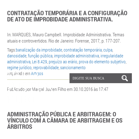
CONTRATAÇÃO TEMPORÁRIA E A CONFIGURAÇÃO
DE ATO DE IMPROBIDADE ADMINISTRATIVA.
In: MARQUES, Mauro Campbell. Improbidade Administrativa. Temas
atuais e controvertidos. Rio de Janeiro: Forense, 2017, p. 177-207.
Tags:
banalização da improbidade
,
contratação temporária
,
culpa
,
danosidade
,
função pública
,
improbidade administrativa
,
irregularidade
administrativa
,
Lei 8.429
,
prejuízo ao erário
,
prova do elemento subjetivo
,
regime jurídico
,
reprovabilidade
,
sancionamento
Arquivado em
Artigos
Publicado por Marçal Justen Filho em 30.10.2016 às 17:47
ADMINISTRAÇÃO PÚBLICA E ARBITRAGEM: O
VÍNCULO COM A CÂMARA DE ARBITRAGEM E OS
ÁRBITROS