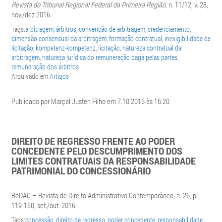
Revista do Tribunal Regional Federal da Primeira Região
, n. 11/12, v. 28,
nov./dez.2016.
Tags:
arbitragem
,
árbitros
,
convenção de arbitragem
,
credenciamento
,
dimensão consensual da arbitragem
,
formação contratual
,
inexigibilidade de
licitação
,
kompetenz-kompetenz
,
licitação
,
natureza contratual da
arbitragem
,
natureza jurídica do remuneração paga pelas partes
,
remuneração dos árbitros
Arquivado em
Artigos
Publicado por Marçal Justen Filho em 7.10.2016 às 16:20
DIREITO DE REGRESSO FRENTE AO PODER
CONCEDENTE PELO DESCUMPRIMENTO DOS
LIMITES CONTRATUAIS DA RESPONSABILIDADE
PATRIMONIAL DO CONCESSIONÁRIO
ReDAC – Revista de Direito Administrativo Contemporâneo, n. 26, p.
119-150, set./out. 2016.
Tags:
concessão
,
direito de regresso
,
poder concedente
,
responsabilidade