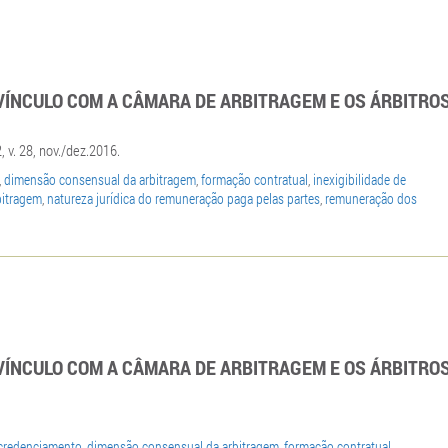
VÍNCULO COM A CÂMARA DE ARBITRAGEM E OS ÁRBITRO
2, v. 28, nov./dez.2016.
,
dimensão consensual da arbitragem
,
formação contratual
,
inexigibilidade de
bitragem
,
natureza jurídica do remuneração paga pelas partes
,
remuneração dos
VÍNCULO COM A CÂMARA DE ARBITRAGEM E OS ÁRBITRO
credenciamento
,
dimensão consensual da arbitragem
,
formação contratual
,