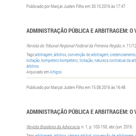
Publicado por Marçal Justen Filho em 30.10.2016 às 17:47
ADMINISTRAÇÃO PÚBLICA E ARBITRAGEM: O 
Revista do Tribunal Regional Federal da Primeira Região
, n. 11/1
Tags:
arbitragem
,
árbitros
,
convenção de arbitragem
,
credenciamento
licitação
,
kompetenz-kompetenz
,
licitação
,
natureza contratual da ar
árbitros
Arquivado em
Artigos
Publicado por Marçal Justen Filho em 15.08.2016 às 16:48
ADMINISTRAÇÃO PÚBLICA E ARBITRAGEM: O 
Revista Brasileira da Advocacia
, n. 1, p. 103-150, abr./jun. 2016.
Tags:
arbitragem
,
árbitros
,
câmara arbitral
,
convenção de arbitragem
,