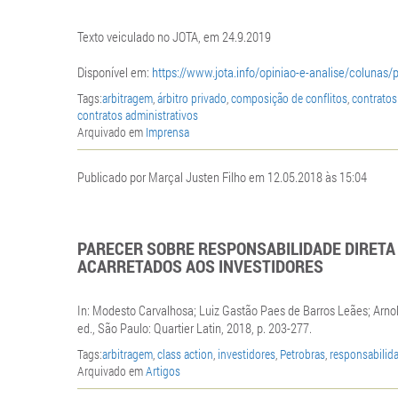
Texto veiculado no JOTA, em 24.9.2019
Disponível em:
https://www.jota.info/opiniao-e-analise/colunas/
Tags:
arbitragem
,
árbitro privado
,
composição de conflitos
,
contratos
contratos administrativos
Arquivado em
Imprensa
Publicado por Marçal Justen Filho em 12.05.2018 às 15:04
PARECER SOBRE RESPONSABILIDADE DIRETA
ACARRETADOS AOS INVESTIDORES
In: Modesto Carvalhosa; Luiz Gastão Paes de Barros Leães; Arnold
ed., São Paulo: Quartier Latin, 2018, p. 203-277.
Tags:
arbitragem
,
class action
,
investidores
,
Petrobras
,
responsabilida
Arquivado em
Artigos