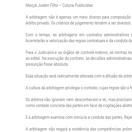
Marçal Justen Filho – Coluna Publicistas
A arbitragem não é apenas um meio diverso para composição de
árbitro privado. Os critérios de julgamento tendem a ser diversos.
Com o tempo, as arbitragens em contratos administrativos p
Acarretarão a valorização das regras contratuais e da conduta d
Para o Judiciário e os órgãos de controle externo, as normas l
ao edital. Na execução do contrato, as decisões administrativ
presunção fosse absoluta.
Essa situação será radicalmente alterada com a difusão da arbi
A cultura da arbitragem privilegia o contrato, cujas regras são a 
Os árbitros não ignoram nem desconhecem a lei, mas priorizam o
como vontade concreta das partes em face da cogitações abstrat
E a arbitragem examina com minúcia a conduta das partes. Reje
A arbitragem não negará a existência das competências anôm