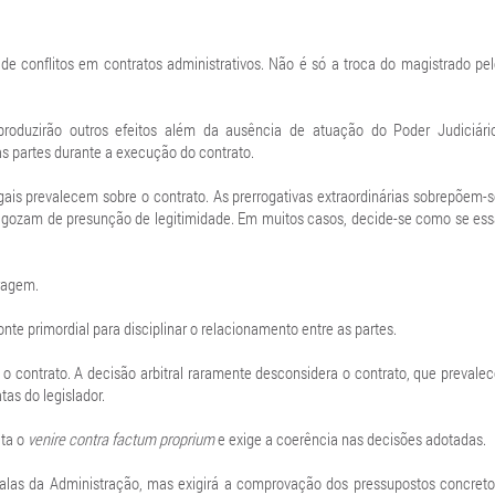
 conflitos em contratos administrativos. Não é só a troca do magistrado pe
roduzirão outros efeitos além da ausência de atuação do Poder Judiciário
as partes durante a execução do contrato.
egais prevalecem sobre o contrato. As prerrogativas extraordinárias sobrepõem-
as gozam de presunção de legitimidade. Em muitos casos, decide-se como se es
tragem.
fonte primordial para disciplinar o relacionamento entre as partes.
 contrato. A decisão arbitral raramente desconsidera o contrato, que prevale
as do legislador.
ita o
venire contra factum proprium
e exige a coerência nas decisões adotadas.
alas da Administração, mas exigirá a comprovação dos pressupostos concreto