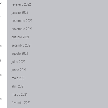
do
fevereiro 2022
janeiro 2022
e
dezembro 2021
a
novembro 2021
outubro 2021
setembro 2021
s
agosto 2021
é
julho 2021
junho 2021
s
maio 2021
abril 2021
março 2021
as
fevereiro 2021