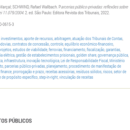
Marçal; SCHWIND, Rafael Wallbach. P
arcerias público-privadas: reflexões sobre
ei 11.079/2004.
2. ed. São Paulo: Editora Revista dos Tribunais, 2022.
0-0615-3
 investimentos
,
aporte de recursos
,
arbitragem
,
atuação dos Tribunais de Contas
,
odovias
,
contratos de concessão
,
controle
,
equilíbrio econômico-financeiro
,
projetos
,
estudos de viabilidade
,
ferrovias
,
financiamento
,
fiscalização
,
garantias
,
a elétrica
,
gestão de estabelecimentos prisionais
,
golden share
,
governança pública
,
ca
,
infraestrutura
,
inovação tecnológica
,
Lei de Responsabilidade Fiscal
,
Ministério
to
,
parcerias público-privadas
,
planejamento
,
procedimento de manifestação de
 finance
,
prorrogação e prazo
,
receitas acessórias
,
resíduos sólidos
,
riscos
,
setor de
 de propósito específico
,
step-in-right
,
vinculação de receitas
TOS PÚBLICOS