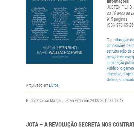
Informações
JUSTEN FILHO, 
os 10 anos da L
915 páginas
ISBN 978-65-26
Tags:
alocação de
concessões de r
estruturação de 
geração de energi
iluminação públi
Público
,
orçamen
interesse
,
project
defesa
,
sociedade
Arquivado em
Livros
Publicado por Marçal Justen Filho em 24.09.2019 às 17:47
JOTA – A REVOLUÇÃO SECRETA NOS CONTRA