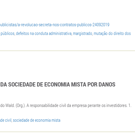
publicistas/a-revolucao-secreta-nos-contratos-publicos-24092019
 públicos
,
defeitos na conduta administrativa
,
margistrado
,
mutação do direito dos
 DA SOCIEDADE DE ECONOMIA MISTA POR DANOS
o Wald. (Org.). A responsabilidade civil da empresa perante os investidores. 1.
de civil
,
sociedade de economia mista