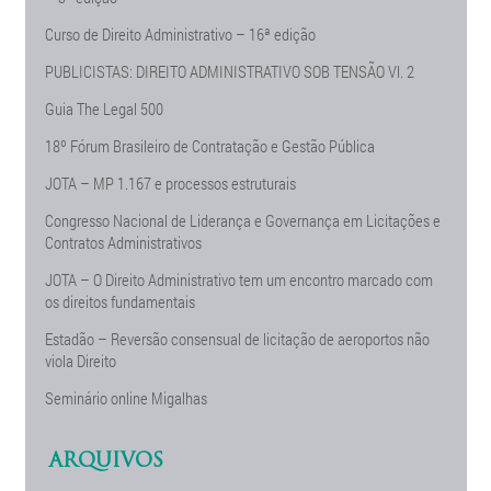
Curso de Direito Administrativo – 16ª edição
PUBLICISTAS: DIREITO ADMINISTRATIVO SOB TENSÃO Vl. 2
Guia The Legal 500
18º Fórum Brasileiro de Contratação e Gestão Pública
JOTA – MP 1.167 e processos estruturais
Congresso Nacional de Liderança e Governança em Licitações e
Contratos Administrativos
JOTA – O Direito Administrativo tem um encontro marcado com
os direitos fundamentais
Estadão – Reversão consensual de licitação de aeroportos não
viola Direito
Seminário online Migalhas
ARQUIVOS