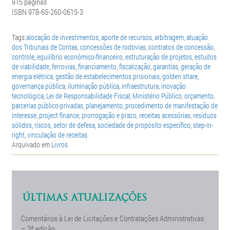
915 páginas
ISBN 978-65-260-0615-3
Tags:
alocação de investimentos
,
aporte de recursos
,
arbitragem
,
atuação
dos Tribunais de Contas
,
concessões de rodovias
,
contratos de concessão
,
controle
,
equilíbrio econômico-financeiro
,
estruturação de projetos
,
estudos
de viabilidade
,
ferrovias
,
financiamento
,
fiscalização
,
garantias
,
geração de
energia elétrica
,
gestão de estabelecimentos prisionais
,
golden share
,
governança pública
,
iluminação pública
,
infraestrutura
,
inovação
tecnológica
,
Lei de Responsabilidade Fiscal
,
Ministério Público
,
orçamento
,
parcerias público-privadas
,
planejamento
,
procedimento de manifestação de
interesse
,
project finance
,
prorrogação e prazo
,
receitas acessórias
,
resíduos
sólidos
,
riscos
,
setor de defesa
,
sociedade de propósito específico
,
step-in-
right
,
vinculação de receitas
Arquivado em
Livros
ÚLTIMAS ATUALIZAÇÕES
Comentários à Lei de Licitações e Contratações Administrativas
– 3ª edição