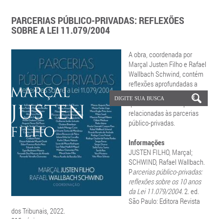
PARCERIAS PÚBLICO-PRIVADAS: REFLEXÕES
SOBRE A LEI 11.079/2004
A obra, coordenada por
Marçal Justen Filho e Rafael
Wallbach Schwind, contém
reflexões aprofundadas a
respeito das mais variadas
questões teóricas e práticas
relacionadas às parcerias
público-privadas.
Informações
JUSTEN FILHO, Marçal;
SCHWIND, Rafael Wallbach.
P
arcerias público-privadas:
reflexões sobre os 10 anos
da Lei 11.079/2004.
2. ed.
São Paulo: Editora Revista
dos Tribunais, 2022.