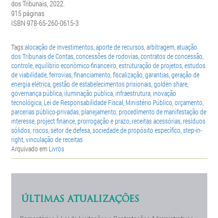
dos Tribunais, 2022.
915 páginas
ISBN 978-65-260-0615-3
Tags:
alocação de investimentos
,
aporte de recursos
,
arbitragem
,
atuação
dos Tribunais de Contas
,
concessões de rodovias
,
contratos de concessão
,
controle
,
equilíbrio econômico-financeiro
,
estruturação de projetos
,
estudos
de viabilidade
,
ferrovias
,
financiamento
,
fiscalização
,
garantias
,
geração de
energia elétrica
,
gestão de estabelecimentos prisionais
,
golden share
,
governança pública
,
iluminação pública
,
infraestrutura
,
inovação
tecnológica
,
Lei de Responsabilidade Fiscal
,
Ministério Público
,
orçamento
,
parcerias público-privadas
,
planejamento
,
procedimento de manifestação de
interesse
,
project finance
,
prorrogação e prazo
,
receitas acessórias
,
resíduos
sólidos
,
riscos
,
setor de defesa
,
sociedade de propósito específico
,
step-in-
right
,
vinculação de receitas
Arquivado em
Livros
ÚLTIMAS ATUALIZAÇÕES