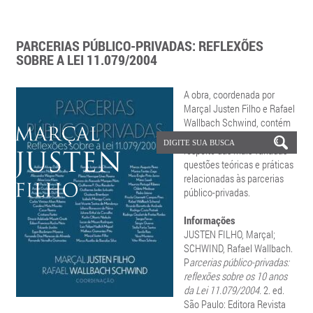
PARCERIAS PÚBLICO-PRIVADAS: REFLEXÕES
SOBRE A LEI 11.079/2004
A obra, coordenada por
Marçal Justen Filho e Rafael
Wallbach Schwind, contém
reflexões aprofundadas a
respeito das mais variadas
questões teóricas e práticas
relacionadas às parcerias
público-privadas.
Informações
JUSTEN FILHO, Marçal;
SCHWIND, Rafael Wallbach.
P
arcerias público-privadas:
reflexões sobre os 10 anos
da Lei 11.079/2004.
2. ed.
São Paulo: Editora Revista