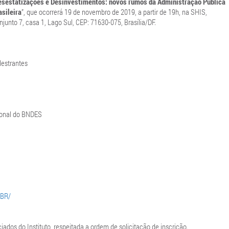
esestatizações e Desinvestimentos: novos rumos da Administração Pública
asileira
”, que ocorrerá 19 de novembro de 2019, a partir de 19h, na SHIS,
njunto 7, casa 1, Lago Sul, CEP: 71630-075, Brasília/DF.
lestrantes
ional do BNDES
_BR/
iados do Instituto, respeitada a ordem de solicitação de inscrição.