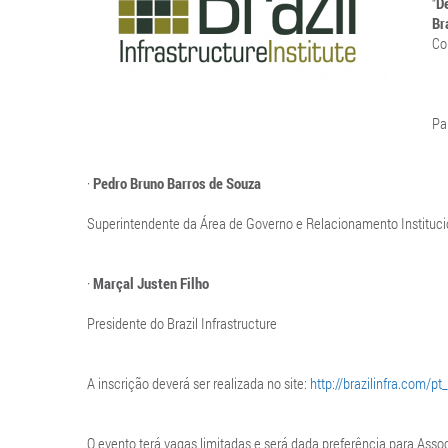
“
D
Br
Co
Pa
·
Pedro Bruno Barros de Souza
Superintendente da Área de Governo e Relacionamento Instituc
·
Marçal Justen Filho
Presidente do Brazil Infrastructure
A inscrição deverá ser realizada no site:
http://brazilinfra.com/pt
O evento terá vagas limitadas e será dada preferência para Assoc