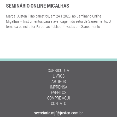
SEMINÁRIO ONLINE MIGALHAS
Marçal Justen Filho palestrou, em 24.1.2023, no Seminário Online
Migalhas – Instrumentos para alavancagem do setor de Saneamento. O
tema da palestra foi Parcerias Público-Privadas em Saneamento
CURRICULUM
LIVROS
ARTIGOS
IMPRENSA
EVENTOS
COMPRE AQUI
CONTATO
secretaria.mjf@justen.com.br