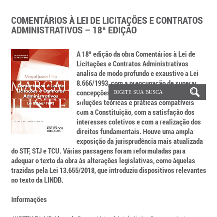
COMENTÁRIOS À LEI DE LICITAÇÕES E CONTRATOS
ADMINISTRATIVOS – 18ª EDIÇÃO
A 18ª edição da obra Comentários à Lei de
Licitações e Contratos Administrativos
analisa de modo profundo e exaustivo a Lei
8.666/1993, com a preocupação de superar
concepções formalistas da licitação e indicar
soluções teóricas e práticas compatíveis
com a Constituição, com a satisfação dos
interesses coletivos e com a realização dos
direitos fundamentais. Houve uma ampla
exposição da jurisprudência mais atualizada
do STF, STJ e TCU. Várias passagens foram reformuladas para
adequar o texto da obra às alterações legislativas, como àquelas
trazidas pela Lei 13.655/2018, que introduziu dispositivos relevantes
no texto da LINDB.
Informações