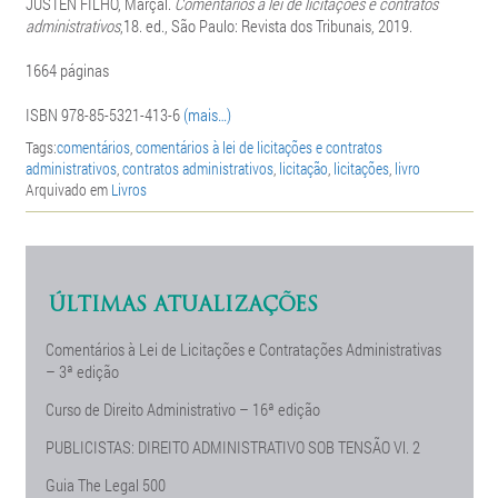
JUSTEN FILHO, Marçal.
Comentários à lei de licitações e contratos
administrativos
,18. ed., São Paulo: Revista dos Tribunais, 2019.
1664 páginas
ISBN 978-85-5321-413-6
(mais…)
Tags:
comentários
,
comentários à lei de licitações e contratos
administrativos
,
contratos administrativos
,
licitação
,
licitações
,
livro
Arquivado em
Livros
ÚLTIMAS ATUALIZAÇÕES
Comentários à Lei de Licitações e Contratações Administrativas
– 3ª edição
Curso de Direito Administrativo – 16ª edição
PUBLICISTAS: DIREITO ADMINISTRATIVO SOB TENSÃO Vl. 2
Guia The Legal 500