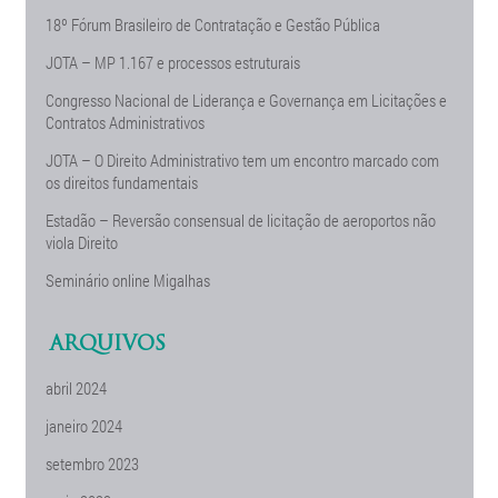
18º Fórum Brasileiro de Contratação e Gestão Pública
JOTA – MP 1.167 e processos estruturais
Congresso Nacional de Liderança e Governança em Licitações e
Contratos Administrativos
JOTA – O Direito Administrativo tem um encontro marcado com
os direitos fundamentais
Estadão – Reversão consensual de licitação de aeroportos não
viola Direito
Seminário online Migalhas
ARQUIVOS
abril 2024
janeiro 2024
setembro 2023