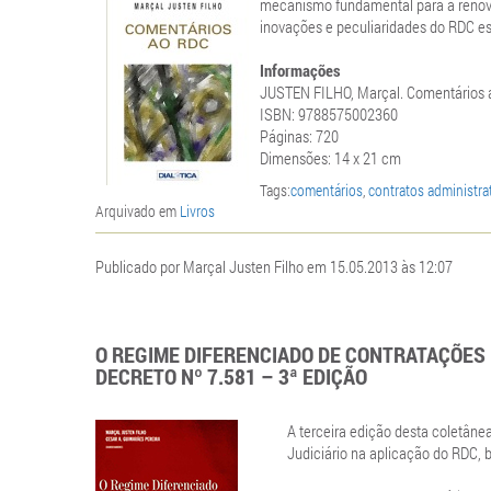
mecanismo fundamental para a renova
inovações e peculiaridades do RDC e
Informações
JUSTEN FILHO, Marçal. Comentários ao
ISBN:
9788575002360
Páginas: 720
Dimensões: 14 x 21 cm
Tags:
comentários
,
contratos administra
Arquivado em
Livros
Publicado por Marçal Justen Filho em 15.05.2013 às 12:07
O REGIME DIFERENCIADO DE CONTRATAÇÕES P
DECRETO Nº 7.581 – 3ª EDIÇÃO
A terceira edição desta coletânea
Judiciário na aplicação do RDC, 