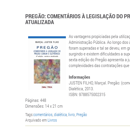
PREGÃO: COMENTÁRIOS À LEGISLAÇÃO DO PR
ATUALIZADA
As vantagens propiciadas pela utiliz
Administração Pública. Ao longo dos ú
foram superadas e tal se deveu, em g
surgindo e existem dificuldades a sup
sexta edição do Pregão apresenta a ju
complexidades das contratações que e
Informações
JUSTEN FILHO, Marçal. Pregão: (comen
Dialética, 2013.
ISBN: 9788575002315
Páginas: 448
Dimensões: 14 x 21 cm
Tags:
comentários
,
dialética
,
livro
,
Pregão
Arquivado em
Livros