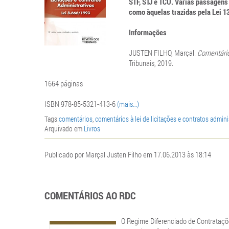
STF, STJ e TCU. Várias passagens
como àquelas trazidas pela Lei 13
Informações
JUSTEN FILHO, Marçal.
Comentários
Tribunais, 2019.
1664 páginas
ISBN 978-85-5321-413-6
(mais…)
Tags:
comentários
,
comentários à lei de licitações e contratos admini
Arquivado em
Livros
Publicado por Marçal Justen Filho em 17.06.2013 às 18:14
COMENTÁRIOS AO RDC
O Regime Diferenciado de Contrataçõe