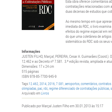
Esta obra oferece comentários ab
contratações relacionadas com 
duas dezenas de estudos que cobr
Ao mesmo tempo em que apresenta 
imediata do RDC, o livro examina
efeitos do regime especial em rela
do que uma coletânea de artigos 
sistemática do RDC sob os seus v
Informações
JUSTEN FILHO, Marçal; PEREIRA, Cesar A. Guimarães (Coord.). O 
12.462 e ao Decreto nº 7.581. 3.ª edição revista, ampliada e atu
Dimensões: 17 x 24 cm
515 páginas
ISBN 978-85-7700-945-9
Tags:
12.462
,
2014
,
2016
,
7.581
,
aeroportos
,
comentários
,
contratos
olimpíadas
,
pac
,
rdc
,
regime diferenciado de contratações públicas
,
s
Arquivado em
Livros
Publicado por Marçal Justen Filho em 30.01.2013 às 15:17