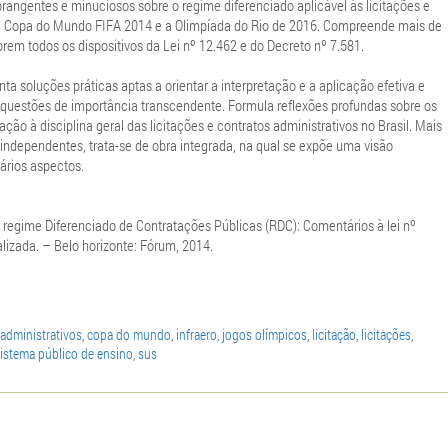
rangentes e minuciosos sobre o regime diferenciado aplicável às licitações e
a Copa do Mundo FIFA 2014 e a Olimpíada do Rio de 2016. Compreende mais de
em todos os dispositivos da Lei nº 12.462 e do Decreto nº 7.581.
soluções práticas aptas a orientar a interpretação e a aplicação efetiva e
 questões de importância transcendente. Formula reflexões profundas sobre os
ção à disciplina geral das licitações e contratos administrativos no Brasil. Mais
independentes, trata-se de obra integrada, na qual se expõe uma visão
ários aspectos.
regime Diferenciado de Contratações Públicas (RDC): Comentários à lei nº
alizada. – Belo horizonte: Fórum, 2014.
 administrativos
,
copa do mundo
,
infraero
,
jogos olímpicos
,
licitação
,
licitações
,
istema público de ensino
,
sus