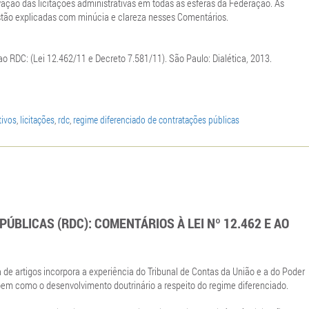
ção das licitações administrativas em todas as esferas da Federação. As
stão explicadas com minúcia e clareza nesses Comentários.
 RDC: (Lei 12.462/11 e Decreto 7.581/11). São Paulo: Dialética, 2013.
tivos
,
licitações
,
rdc
,
regime diferenciado de contratações públicas
ÚBLICAS (RDC): COMENTÁRIOS À LEI Nº 12.462 E AO
 de artigos incorpora a experiência do Tribunal de Contas da União e a do Poder
bem como o desenvolvimento doutrinário a respeito do regime diferenciado.