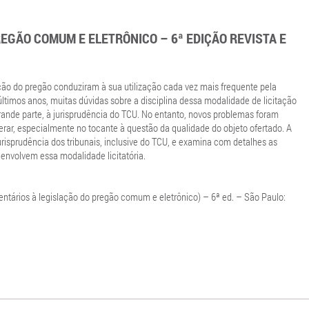
EGÃO COMUM E ELETRÔNICO – 6ª EDIÇÃO REVISTA E
ação do pregão conduziram à sua utilização cada vez mais frequente pela
ltimos anos, muitas dúvidas sobre a disciplina dessa modalidade de licitação
rande parte, à jurisprudência do TCU. No entanto, novos problemas foram
erar, especialmente no tocante à questão da qualidade do objeto ofertado. A
risprudência dos tribunais, inclusive do TCU, e examina com detalhes as
nvolvem essa modalidade licitatória.
tários à legislação do pregão comum e eletrônico) – 6ª ed. – São Paulo: