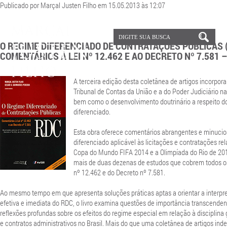
Publicado por Marçal Justen Filho em 15.05.2013 às 12:07
O REGIME DIFERENCIADO DE CONTRATAÇÕES PÚBLICAS (
COMENTÁRIOS À LEI Nº 12.462 E AO DECRETO Nº 7.581 –
A terceira edição desta coletânea de artigos incorpora
Tribunal de Contas da União e a do Poder Judiciário n
bem como o desenvolvimento doutrinário a respeito d
diferenciado.
Esta obra oferece comentários abrangentes e minucio
diferenciado aplicável às licitações e contratações r
Copa do Mundo FIFA 2014 e a Olimpíada do Rio de 2
mais de duas dezenas de estudos que cobrem todos os 
nº 12.462 e do Decreto nº 7.581.
Ao mesmo tempo em que apresenta soluções práticas aptas a orientar a interpr
efetiva e imediata do RDC, o livro examina questões de importância transcenden
reflexões profundas sobre os efeitos do regime especial em relação à disciplina g
e contratos administrativos no Brasil. Mais do que uma coletânea de artigos ind