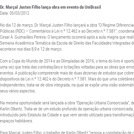
Dr. Marçal Justen Filho lança obra em evento da UniBrasil
Data: 05/03/2012
No dia 12 de março, Dr. Marçal Justen Filho lançará a obra “O Regime Diferenci
Públicas (RDC) – Comentários à Lei n.º 12.462 e ao Decreto n.º 7.581”, coordenad
Cesar A. Guimarães Pereira. O lançamento ocorrerá após a aula magna que real
Semana Acadêmica Temática da Escola de Direito das Faculdades Integradas do
acontece nos dias 8,9 e 12 de março.
Com a Copa do Mundo de 2014 e as Olimpíadas de 2016, o tema do livro é oportu
uma vez que trata das contratações e licitações voltadas para as obras que env
eventos. A publicação compreende mais de duas dezenas de estudos que cobre
dispositivos da Lei n.º 12.462 e do Decreto n.º 7.581. Mais do que uma coletânea
independentes, trata-se de obra integrada, na qual se expõe uma visão sistemát
seus vários aspectos.
Na mesma oportunidade será lançada a obra “Operação Urbana Consorciada”, de 
Karlin Olbertz. Trata-se de um estudo profundo da operação urbana consorciada
introduzido pelo Estatuto da Cidade e que vem sendo utilizado para transformaç
espaços habitáveis.
Para Marçal Justen Filho, o trabalho de Karlin Olbertz “renova a constatação de