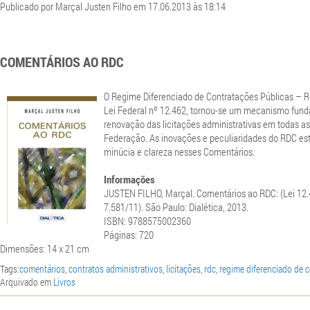
Publicado por Marçal Justen Filho em 17.06.2013 às 18:14
COMENTÁRIOS AO RDC
O Regime Diferenciado de Contratações Públicas – RD
Lei Federal nº 12.462, tornou-se um mecanismo fund
renovação das licitações administrativas em todas as
Federação. As inovações e peculiaridades do RDC es
minúcia e clareza nesses Comentários.
Informações
JUSTEN FILHO, Marçal. Comentários ao RDC: (Lei 12.
7.581/11). São Paulo: Dialética, 2013.
ISBN:
9788575002360
Páginas: 720
Dimensões: 14 x 21 cm
Tags:
comentários
,
contratos administrativos
,
licitações
,
rdc
,
regime diferenciado de 
Arquivado em
Livros