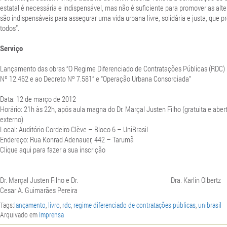
estatal é necessária e indispensável, mas não é suficiente para promover as alt
são indispensáveis para assegurar uma vida urbana livre, solidária e justa, que
todos”.
Serviço
Lançamento das obras “O Regime Diferenciado de Contratações Públicas (RDC) 
Nº 12.462 e ao Decreto Nº 7.581” e “Operação Urbana Consorciada”
Data: 12 de março de 2012
Horário: 21h às 22h, após aula magna do Dr. Marçal Justen Filho (gratuita e aber
externo)
Local: Auditório Cordeiro Clève – Bloco 6 – UniBrasil
Endereço: Rua Konrad Adenauer, 442 – Tarumã
Clique aqui para fazer a sua inscrição
Dr. Marçal Justen Filho e Dr. Dra. Karlin Olbertz
Cesar A. Guimarães Pereira
Tags:
lançamento
,
livro
,
rdc
,
regime diferenciado de contratações públicas
,
unibrasil
Arquivado em
Imprensa