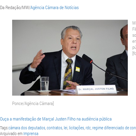
Da Redação/MW/
Agência Câmara de Notícias
M
Fi
s
e
pú
[f
Ponce/Agência Câmara]
Ouça a manifestação de Marçal Justen Filho na audiência pública
Tags:
câmara dos deputados
,
contratos
,
lei
,
licitações
,
rdc
,
regime diferenciado de con
Arquivado em
Imprensa