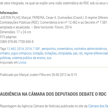
de obra integrada, na qual se expõe uma visão sistemática do RDC sob os seus v
Informações
JUSTEN FILHO, Marçal; PEREIRA, Cesar A. Guimarães (Coord.). O regime Diferen
Contratações Públicas (RDC): Comentários à lei nº 12.462 e ao Decreto nº 7.581. 
ampliada e atualizada. – Belo horizonte: Fórum, 2014.
Dimensões: 17 x 24 cm
515 páginas
ISBN 978-85-7700-945-9
Tags:
12.462
,
2014
,
2016
,
7.581
,
aeroportos
,
comentários
,
contratos administrativos
,
infraero
,
jogos olímpicos
,
licitação
,
licitações
,
olimpíadas
,
pac
,
rdc
,
regime diferencia
públicas
,
sistema público de ensino
,
sus
Arquivado em
Livros
Publicado por Marçal Justen Filho em 26.06.2012 às 9:15
AUDIÊNCIA NA CÂMARA DOS DEPUTADOS DEBATE O RDC
Reportagem da Agência Câmara de Notícias publicada no site da
Câmara dos D