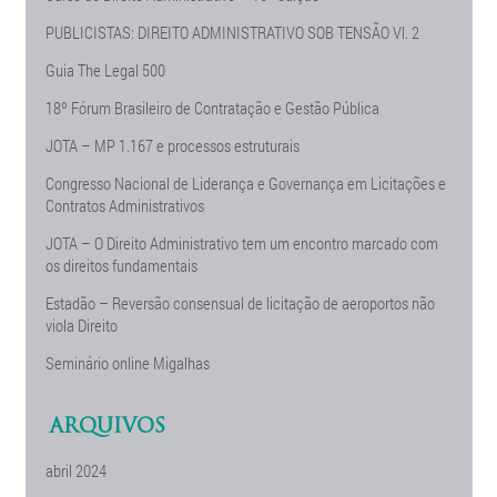
PUBLICISTAS: DIREITO ADMINISTRATIVO SOB TENSÃO Vl. 2
Guia The Legal 500
18º Fórum Brasileiro de Contratação e Gestão Pública
JOTA – MP 1.167 e processos estruturais
Congresso Nacional de Liderança e Governança em Licitações e
Contratos Administrativos
JOTA – O Direito Administrativo tem um encontro marcado com
os direitos fundamentais
Estadão – Reversão consensual de licitação de aeroportos não
viola Direito
Seminário online Migalhas
ARQUIVOS
abril 2024