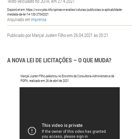
Texto veiculado no JOTA, em 27.4.2021
Disponível em: https://www.jota.info/opiniao-e-analise/colunas/publicistas/a-aplicabilidade-
imediata-da-lei-14-133-27042021
Arquivado em
Imprensa
Publicado por Marçal Justen Filho em 26.04.2021 às 20:21
A NOVA LEI DE LICITAÇÕES – O QUE MUDA?
Marçal Justen Filho palestrou no Encontro da Consultoria Administrativa da
PGFN, realizado em 26 de abril de 2021