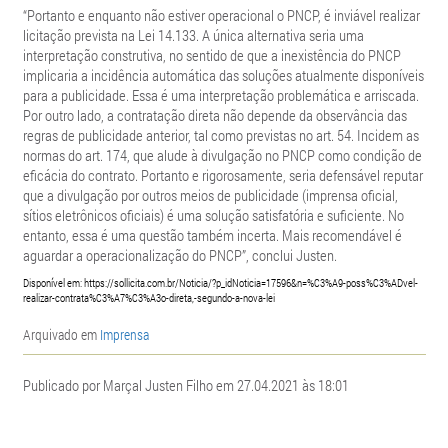
“Portanto e enquanto não estiver operacional o PNCP, é inviável realizar
licitação prevista na Lei 14.133. A única alternativa seria uma
interpretação construtiva, no sentido de que a inexistência do PNCP
implicaria a incidência automática das soluções atualmente disponíveis
para a publicidade. Essa é uma interpretação problemática e arriscada.
Por outro lado, a contratação direta não depende da observância das
regras de publicidade anterior, tal como previstas no art. 54. Incidem as
normas do art. 174, que alude à divulgação no PNCP como condição de
eficácia do contrato. Portanto e rigorosamente, seria defensável reputar
que a divulgação por outros meios de publicidade (imprensa oficial,
sítios eletrônicos oficiais) é uma solução satisfatória e suficiente. No
entanto, essa é uma questão também incerta. Mais recomendável é
aguardar a operacionalização do PNCP”, conclui Justen.
Disponível em: https://sollicita.com.br/Noticia/?p_idNoticia=17596&n=%C3%A9-poss%C3%ADvel-
realizar-contrata%C3%A7%C3%A3o-direta,-segundo-a-nova-lei
Arquivado em
Imprensa
Publicado por Marçal Justen Filho em 27.04.2021 às 18:01