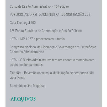
Curso de Direito Administrativo – 16ª edição
PUBLICISTAS: DIREITO ADMINISTRATIVO SOB TENSÃO Vl. 2
Guia The Legal 500
18º Fórum Brasileiro de Contratação e Gestão Pública
JOTA – MP 1.167 e processos estruturais
Congresso Nacional de Liderança e Governança em Licitações e
Contratos Administrativos
JOTA – O Direito Administrativo tem um encontro marcado com
os direitos fundamentais
Estadão – Reversão consensual de licitação de aeroportos não
viola Direito
Seminário online Migalhas
ARQUIVOS