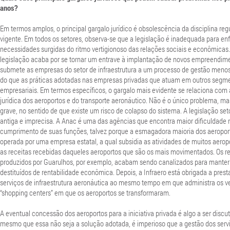
anos?
Em termos amplos, o principal gargalo jurídico é obsolescência da disciplina reg
vigente. Em todos os setores, observa-se que a legislação é inadequada para enf
necessidades surgidas do ritmo vertigionoso das relações sociais e econômicas.
legislação acaba por se tornar um entrave à implantação de novos empreendim
submete as empresas do setor de infraestrutura a um processo de gestão menos
do que as práticas adotadas nas empresas privadas que atuam em outros segm
empresariais. Em termos específicos, o gargalo mais evidente se relaciona com a
jurídica dos aeroportos e do transporte aeronáutico. Não é o único problema, ma
grave, no sentido de que existe um risco de colapso do sistema. A legislação seto
antiga e imprecisa. A Anac é uma das agências que encontra maior dificuldade 
cumprimento de suas funções, talvez porque a esmagadora maioria dos aeropor
operada por uma empresa estatal, a qual subsidia as atividades de muitos aero
as receitas recebidas daqueles aeroportos que são os mais movimentados. Os r
produzidos por Guarulhos, por exemplo, acabam sendo canalizados para manter
destituídos de rentabilidade econômica. Depois, a Infraero está obrigada a prest
serviços de infraestrutura aeronáutica ao mesmo tempo em que administra os v
“shopping centers” em que os aeroportos se transformaram.
A eventual concessão dos aeroportos para a iniciativa privada é algo a ser discu
mesmo que essa não seja a solução adotada, é imperioso que a gestão dos serv