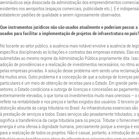
aeronáuticos seja dissociada da administração dos empreendimentos comercia
existentes nos aeroportos (espaços comerciais, publicidade etc.). E é indispensá
estabelecer padrões de qualidade a serem rigorosamente observados.
Que instrumentos jurídicos não são usados atualmente e poderiam passar a 
usados para facilitar a implementação de projetos de infraestrutura no país
No tocante ao setor público, a ausência mais notável envolve a ausência de legi
específica disciplinando as licitações e contratos das empresas estatais. Elas e
submetidas ao mesmo regime da Administração Pública propriamente dita. Isso
adoção de providências e a realização de investimentos necessários, no ritmo 
pelas empresas privadas. A solução desse problema vem sendo uma reclamaçã
há muitos anos. Outro problema é a concepção de que a outorga de licenças par
particulares é um meio de obtenção de receitas para o Estado. Em grande parte
setores, o Estado condiciona a outorga de licenças e concessões ao pagamento
extremamente elevados, o que torna os investimentos muito mais onerosos – o 
reflete na rentabilidade e nos preços e tarifas exigidos dos usuários. O terceiro 
distorção absurda da carga tributária no Brasil. As infraestruturas essenciais sã
à prestação de serviços a todos. Esses serviços são pesadamente tributados, o 
significa a transferência da carga tributária para os preços. Tributar o fornecime
energia é uma ofensa à dignidade humana, precisamente porque a energia é es
para a realização de todos os projetos. Não é casual, portanto, a introdução de
tributário mais benéfico para obras de infraestrutura relacionadas com os projet