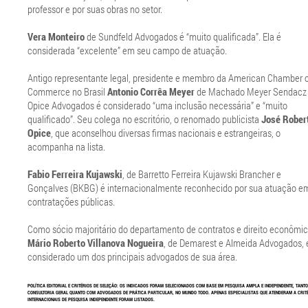
professor e por suas obras no setor.
Vera Monteiro
de Sundfeld Advogados é “muito qualificada”. Ela é
considerada “excelente” em seu campo de atuação.
Antigo representante legal, presidente e membro da American Chamber 
Commerce no Brasil
Antonio Corrêa Meyer
de Machado Meyer Sendacz
Opice Advogados é considerado “uma inclusão necessária” e “muito
qualificado”. Seu colega no escritório, o renomado publicista
José Rober
Opice
, que aconselhou diversas firmas nacionais e estrangeiras, o
acompanha na lista.
Fabio Ferreira Kujawski
, de Barretto Ferreira Kujawski Brancher e
Gonçalves (BKBG) é internacionalmente reconhecido por sua atuação e
contratações públicas.
Como sócio majoritário do departamento de contratos e direito econômic
Mário Roberto Villanova Nogueira
, de Demarest e Almeida Advogados, 
considerado um dos principais advogados de sua área.
POLÍTICA EDITORIAL E CRITÉRIOS DE SELEÇÃO: OS INDICADOS FORAM SELECIONADOS COM BASE EM PESQUISA AMPLA E INDEPENDENTE, TANT
CONSULTORIA GERAL QUANTO COM ADVOGADOS DE PRÁTICA PARTICULAR, NO MUNDO TODO. APENAS ESPECIALISTAS QUE ATENDERAM A CRIT
INTERNACIONAIS DE PESQUISA INDEPENDENTE FORAM LISTADOS.