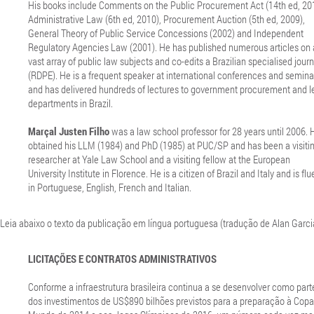
His books include Comments on the Public Procurement Act (14th ed, 20
Administrative Law (6th ed, 2010), Procurement Auction (5th ed, 2009),
General Theory of Public Service Concessions (2002) and Independent
Regulatory Agencies Law (2001). He has published numerous articles on 
vast array of public law subjects and co-edits a Brazilian specialised journ
(RDPE). He is a frequent speaker at international conferences and semina
and has delivered hundreds of lectures to government procurement and l
departments in Brazil.
Marçal Justen Filho
was a law school professor for 28 years until 2006. 
obtained his LLM (1984) and PhD (1985) at PUC/SP and has been a visiti
researcher at Yale Law School and a visiting fellow at the European
University Institute in Florence. He is a citizen of Brazil and Italy and is flu
in Portuguese, English, French and Italian.
Leia abaixo o texto da publicação em língua portuguesa (tradução de Alan Garcia
LICITAÇÕES E CONTRATOS ADMINISTRATIVOS
Conforme a infraestrutura brasileira continua a se desenvolver como part
dos investimentos de US$890 bilhões previstos para a preparação à Copa