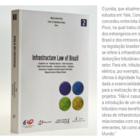
O jurista, que atualme
estudos em Yale, Con
concedeu entrevista 
Povo, na qual tratou 
dos estrangeiros em i
Brasil e dos entraves 
na legislação brasilei
se refere à infraestrut
distorções tributárias
setor. Para ele, tribut
elétrica, por exemplo
ofensa à dignidade h
dada a essencialidad
para a realização de 
projetos. “Não é casua
a introdução de um r
tributário mais benéfi
obras de infraestrutur
relacionadas com os 
relevantes, tal como 
Mundo.”