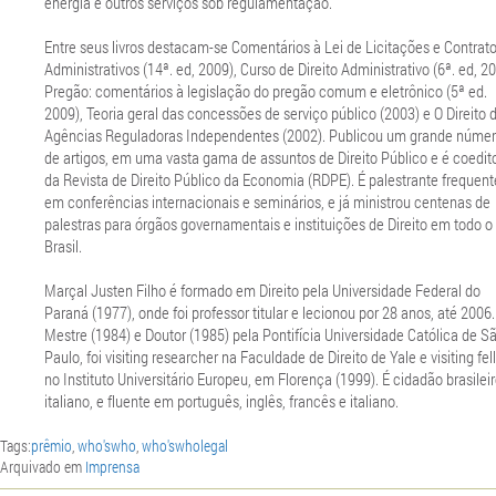
energia e outros serviços sob regulamentação.
Entre seus livros destacam-se Comentários à Lei de Licitações e Contrat
Administrativos (14ª. ed, 2009), Curso de Direito Administrativo (6ª. ed, 20
Pregão: comentários à legislação do pregão comum e eletrônico (5ª ed.
2009), Teoria geral das concessões de serviço público (2003) e O Direito 
Agências Reguladoras Independentes (2002). Publicou um grande núme
de artigos, em uma vasta gama de assuntos de Direito Público e é coedit
da Revista de Direito Público da Economia (RDPE). É palestrante frequent
em conferências internacionais e seminários, e já ministrou centenas de
palestras para órgãos governamentais e instituições de Direito em todo o
Brasil.
Marçal Justen Filho é formado em Direito pela Universidade Federal do
Paraná (1977), onde foi professor titular e lecionou por 28 anos, até 2006.
Mestre (1984) e Doutor (1985) pela Pontifícia Universidade Católica de S
Paulo, foi visiting researcher na Faculdade de Direito de Yale e visiting fe
no Instituto Universitário Europeu, em Florença (1999). É cidadão brasileir
italiano, e fluente em português, inglês, francês e italiano.
Tags:
prêmio
,
who'swho
,
who'swholegal
Arquivado em
Imprensa