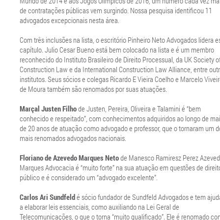
Mundo de 2014 e aos Jogos Olímpicos de 2016, um número cada vez ma
de contratações públicas vem surgindo. Nossa pesquisa identificou 11
advogados excepcionais nesta área.
Com três inclusões na lista, o escritório Pinheiro Neto Advogados lidera e
capítulo. Julio Cesar Bueno está bem colocado na lista e é um membro
reconhecido do Instituto Brasileiro de Direito Processual, da UK Society o
Construction Law e da International Construction Law Alliance, entre out
institutos. Seus sócios e colegas Ricardo E Vieira Coelho e Marcelo Vivei
de Moura também são renomados por suas atuações.
Marçal Justen Filho
de Justen, Pereira, Oliveira e Talamini é “bem
conhecido e respeitado”, com conhecimentos adquiridos ao longo de ma
de 20 anos de atuação como advogado e professor, que o tornaram um d
mais renomados advogados nacionais.
Floriano de Azevedo Marques Neto
de Manesco Ramiresz Perez Azeve
Marques Advocacia é “muito forte” na sua atuação em questões de direit
público e é considerado um “advogado excelente”.
Carlos Ari Sundfeld
é sócio fundador de Sundfeld Advogados e tem aju
a elaborar leis essenciais, como auxiliando na Lei Geral de
Telecomunicações, o que o torna “muito qualificado”. Ele é renomado c