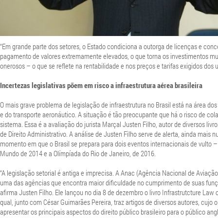
“Em grande parte dos setores, o Estado condiciona a outorga de licenças e con
pagamento de valores extremamente elevados, o que torna os investimentos mu
onerosos – o que se reflete na rentabilidade e nos preços e tarifas exigidos dos u
Incertezas legislativas põem em risco a infraestrutura aérea brasileira
O mais grave problema de legislação de infraestrutura no Brasil está na área dos
e do transporte aeronáutico. A situação é tão preocupante que há o risco de col
sistema. Essa é a avaliação do jurista Marçal Jus­ten Filho, autor de diversos livr
de Direito Administrativo. A análise de Justen Filho serve de alerta, ainda mais 
momento em que o Brasil se prepara para dois eventos internacionais de vulto 
Mundo de 2014 e a Olímpíada do Rio de Janeiro, de 2016.
“A legislação setorial é antiga e imprecisa. A Anac (Agência Nacional de Aviação 
uma das agências que encontra maior dificuldade no cumprimento de suas funç
afirma Justen Filho. Ele lançou no dia 8 de dezembro o livro Infrastrutcture Law o
qual, junto com César Guimarães Pereira, traz artigos de diversos autores, cujo o
apresentar os principais aspectos do direito público brasileiro para o público ang