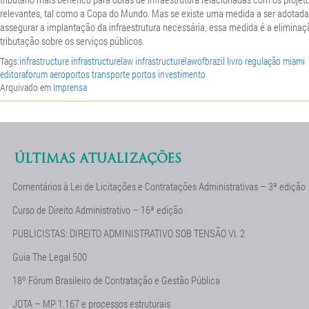
relevantes, tal como a Copa do Mundo. Mas se existe uma medida a ser adotada
assegurar a implantação da infraestrutura necessária, essa medida é a eliminaç
tributação sobre os serviços públicos.
Tags:
infrastructure infrastructurelaw infrastructurelawofbrazil livro regulação miami
editoraforum aeroportos transporte portos investimento
Arquivado em
Imprensa
ÚLTIMAS ATUALIZAÇÕES
Comentários à Lei de Licitações e Contratações Administrativas – 3ª edição
Curso de Direito Administrativo – 16ª edição
PUBLICISTAS: DIREITO ADMINISTRATIVO SOB TENSÃO Vl. 2
Guia The Legal 500
18º Fórum Brasileiro de Contratação e Gestão Pública
JOTA – MP 1.167 e processos estruturais