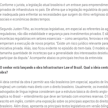
Conforme o jurista, a legislação atual brasileira é um entrave para empreendime
privados de infraestrutura no país. Ele afirma que a legislação regulatória do paí
e inadequada para enfrentar as necessidades que surgem do ritmo vertiginoso d
sociais e econômicas destes tempos.
Segundo Justen Filho, as incertezas legislativas, em especial as referentes às a
reguladoras, não dão estabilidade e segurança para investimentos privados. E s
incertezas regulatórias em setores essenciais – como aeroportos, ferrovias e in
emperram a execução de novos projetos. “Existe um risco jurídico relevante para
iniciativa privada. Aliás, isso ficou evidente no episódio do trem-bala. O modelo
tamanha quantidade de incertezas que a generalidade dos interessados desistiu
participar da disputa.” Acompanhe abaixo os principais trechos da entrevista:
O senhor está lançando a obra Infrastructure Law of Brazil. Qual a ideia cent
obra?
A ideia central da obra é permitir aos não brasileiros (em especial, aqueles de lí
inglesa) um contato mais direto com o direito brasileiro. Usualmente, os investid
advogados de língua inglesa consideram que a estrutura básica do direito anglo
aplica no Brasil – entendimento que deve ser tomado com enormes reservas. O l
escrito em inglês, contém uma exposição sobre os principais aspectos do direito
brasileiro. Além disso, apresenta os principais textos legislativos em versão bilín