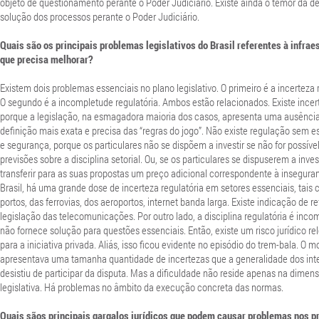
objeto de questionamento perante o Poder Judiciário. Existe ainda o temor da 
solução dos processos perante o Poder Judiciário.
Quais são os principais problemas legislativos do Brasil referentes à infrae
que precisa melhorar?
Existem dois problemas essenciais no plano legislativo. O primeiro é a incerteza r
O segundo é a incompletude regulatória. Ambos estão relacionados. Existe incer
porque a legislação, na esmagadora maioria dos casos, apresenta uma ausênci
definição mais exata e precisa das “regras do jogo”. Não existe regulação sem e
e segurança, porque os particulares não se dispõem a investir se não for possíve
previsões sobre a disciplina setorial. Ou, se os particulares se dispuserem a invest
transferir para as suas propostas um preço adicional correspondente à insegura
Brasil, há uma grande dose de incerteza regulatória em setores essenciais, tais
portos, das ferrovias, dos aeroportos, internet banda larga. Existe indicação de r
legislação das telecomunicações. Por outro lado, a disciplina regulatória é inco
não fornece solução para questões essenciais. Então, existe um risco jurídico re
para a iniciativa privada. Aliás, isso ficou evidente no episódio do trem-bala. O 
apresentava uma tamanha quantidade de incertezas que a generalidade dos int
desistiu de participar da disputa. Mas a dificuldade não reside apenas na dimen
legislativa. Há problemas no âmbito da execução concreta das normas.
Quais sãos principais gargalos jurídicos que podem causar problemas nos 