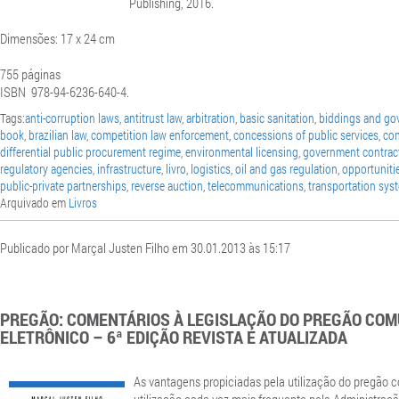
Publishing, 2016.
Dimensões: 17 x 24 cm
755 páginas
ISBN
978-94-6236-640-4.
Tags:
anti-corruption laws
,
antitrust law
,
arbitration
,
basic sanitation
,
biddings and go
book
,
brazilian law
,
competition law enforcement
,
concessions of public services
,
con
differential public procurement regime
,
environmental licensing
,
government contrac
regulatory agencies
,
infrastructure
,
livro
,
logistics
,
oil and gas regulation
,
opportuniti
public-private partnerships
,
reverse auction
,
telecommunications
,
transportation sys
Arquivado em
Livros
Publicado por Marçal Justen Filho em 30.01.2013 às 15:17
PREGÃO: COMENTÁRIOS À LEGISLAÇÃO DO PREGÃO COM
ELETRÔNICO – 6ª EDIÇÃO REVISTA E ATUALIZADA
As vantagens propiciadas pela utilização do pregão 