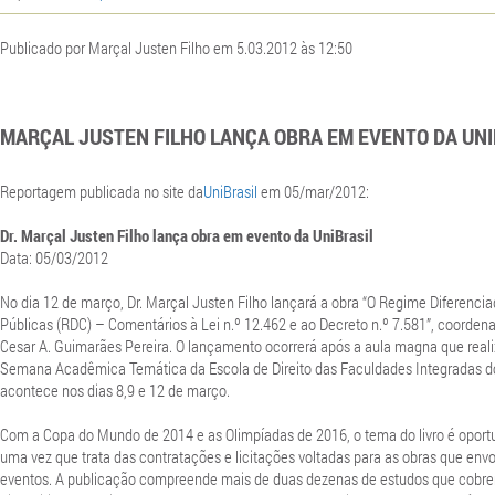
Publicado por Marçal Justen Filho em 5.03.2012 às 12:50
MARÇAL JUSTEN FILHO LANÇA OBRA EM EVENTO DA UNI
Reportagem publicada no site da
UniBrasil
em 05/mar/2012:
Dr. Marçal Justen Filho lança obra em evento da UniBrasil
Data: 05/03/2012
No dia 12 de março, Dr. Marçal Justen Filho lançará a obra “O Regime Diferenci
Públicas (RDC) – Comentários à Lei n.º 12.462 e ao Decreto n.º 7.581”, coordenad
Cesar A. Guimarães Pereira. O lançamento ocorrerá após a aula magna que real
Semana Acadêmica Temática da Escola de Direito das Faculdades Integradas do
acontece nos dias 8,9 e 12 de março.
Com a Copa do Mundo de 2014 e as Olimpíadas de 2016, o tema do livro é oportu
uma vez que trata das contratações e licitações voltadas para as obras que env
eventos. A publicação compreende mais de duas dezenas de estudos que cobre