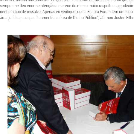
sempre me deu enorme atenção e merece de mim o maior respeito e agradecim
nenhum tipo de ressalva. Apenas eu verifiquei que a Editora Fórum tem um foco
área jurídica, e especificamente na área de Direito Público”, afirmou Justen Filho