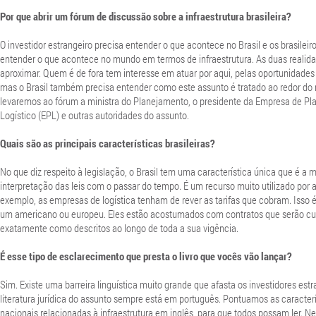
Por que abrir um fórum de discussão sobre a infraestrutura brasileira?
O investidor estrangeiro precisa entender o que acontece no Brasil e os brasilei
entender o que acontece no mundo em termos de infraestrutura. As duas realid
aproximar. Quem é de fora tem interesse em atuar por aqui, pelas oportunidade
mas o Brasil também precisa entender como este assunto é tratado ao redor do 
levaremos ao fórum a ministra do Planejamento, o presidente da Empresa de P
Logístico (EPL) e outras autoridades do assunto.
Quais são as principais características brasileiras?
No que diz respeito à legislação, o Brasil tem uma característica única que é a
interpretação das leis com o passar do tempo. É um recurso muito utilizado por a
exemplo, as empresas de logística tenham de rever as tarifas que cobram. Isso 
um americano ou europeu. Eles estão acostumados com contratos que serão c
exatamente como descritos ao longo de toda a sua vigência.
É esse tipo de esclarecimento que presta o livro que vocês vão lançar?
Sim. Existe uma barreira linguística muito grande que afasta os investidores estra
literatura jurídica do assunto sempre está em português. Pontuamos as caracterí
nacionais relacionadas à infraestrutura em inglês, para que todos possam ler. N