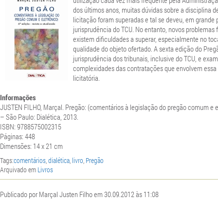
utilização cada vez mais frequente pela Administraçã
dos últimos anos, muitas dúvidas sobre a disciplina 
licitação foram superadas e tal se deveu, em grande p
jurisprudência do TCU. No entanto, novos problemas 
existem dificuldades a superar, especialmente no to
qualidade do objeto ofertado. A sexta edição do Preg
jurisprudência dos tribunais, inclusive do TCU, e exa
complexidades das contratações que envolvem essa
licitatória.
Informações
JUSTEN FILHO, Marçal. Pregão: (comentários à legislação do pregão comum e el
– São Paulo: Dialética, 2013.
ISBN: 9788575002315
Páginas: 448
Dimensões: 14 x 21 cm
Tags:
comentários
,
dialética
,
livro
,
Pregão
Arquivado em
Livros
Publicado por Marçal Justen Filho em 30.09.2012 às 11:08