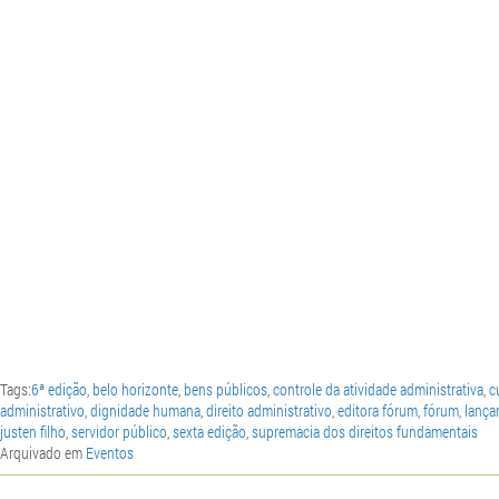
Tags:
6ª edição
,
belo horizonte
,
bens públicos
,
controle da atividade administrativa
,
c
administrativo
,
dignidade humana
,
direito administrativo
,
editora fórum
,
fórum
,
lança
justen filho
,
servidor público
,
sexta edição
,
supremacia dos direitos fundamentais
Arquivado em
Eventos