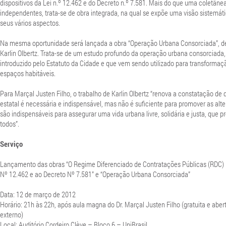
dispositivos da Lei n.º 12.462 e do Decreto n.º 7.581. Mais do que uma coletânea
independentes, trata-se de obra integrada, na qual se expõe uma visão sistemát
seus vários aspectos.
Na mesma oportunidade será lançada a obra “Operação Urbana Consorciada”, de 
Karlin Olbertz. Trata-se de um estudo profundo da operação urbana consorciada
introduzido pelo Estatuto da Cidade e que vem sendo utilizado para transformaç
espaços habitáveis.
Para Marçal Justen Filho, o trabalho de Karlin Olbertz “renova a constatação de
estatal é necessária e indispensável, mas não é suficiente para promover as alt
são indispensáveis para assegurar uma vida urbana livre, solidária e justa, que
todos”.
Serviço
Lançamento das obras “O Regime Diferenciado de Contratações Públicas (RDC) 
Nº 12.462 e ao Decreto Nº 7.581” e “Operação Urbana Consorciada”
Data: 12 de março de 2012
Horário: 21h às 22h, após aula magna do Dr. Marçal Justen Filho (gratuita e aber
externo)
Local: Auditório Cordeiro Clève – Bloco 6 – UniBrasil