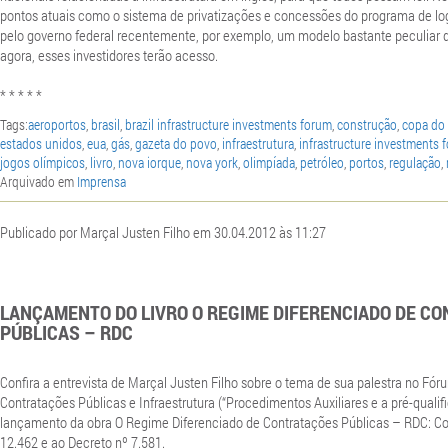
pontos atuais como o sistema de privatizações e concessões do programa de lo
pelo governo federal recentemente, por exemplo, um modelo bastante peculiar do
agora, esses investidores terão acesso.
* * * * *
Tags:
aeroportos
,
brasil
,
brazil infrastructure investments forum
,
construção
,
copa do
estados unidos
,
eua
,
gás
,
gazeta do povo
,
infraestrutura
,
infrastructure investments 
jogos olímpicos
,
livro
,
nova iorque
,
nova york
,
olimpíada
,
petróleo
,
portos
,
regulação
,
Arquivado em
Imprensa
Publicado por Marçal Justen Filho em 30.04.2012 às 11:27
LANÇAMENTO DO LIVRO O REGIME DIFERENCIADO DE C
PÚBLICAS – RDC
Confira a entrevista de Marçal Justen Filho sobre o tema de sua palestra no Fóru
Contratações Públicas e Infraestrutura (“Procedimentos Auxiliares e a pré-qualif
lançamento da obra O Regime Diferenciado de Contratações Públicas – RDC: Co
12.462 e ao Decreto nº 7.581.