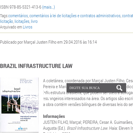
ISBN 978-85-5321-413-6
(mais…)
Tags:
comentários
,
comentários à lei de licitações e contratos administrativos
,
contra
licitação
,
licitações
,
livro
Arquivado em
Livros
Publicado por Marçal Justen Filho em 29.04.2016 às 16:14
BRAZIL INFRASTRUCTURE LAW
A coletânea, coordenada por Marçal Justen Filho, Ces
Pereira e Maria Augusta Rost, aborda aspectos jurídic
infraestrutura brasileira, que podem ser úteis a advoga
estrangeiros interessados na área. Os artigos são escr
a obra contém versões bilíngues de diversas leis do set
Informações
JUSTEN FILHO, Marçal; PEREIRA, Cesar A. Guimarães,
Augusta (Ed.).
Brazil Infrastructure Law
. Haia: Eleven I