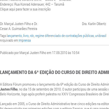
Endereço: Rua Konrad Adenauer, 442 – Tarumã
Clique aqui para fazer a sua inscrição
Dr. Marçal Justen Filho e Dr. Dra. Karlin Olbertz
Cesar A. Guimarães Pereira
Tags:
lançamento
,
livro
,
rdc
,
regime diferenciado de contratações públicas
,
unibrasil
Arquivado em
Imprensa
Publicado por Marçal Justen Filho em 17.09.2010 às 10:54
LANÇAMENTO DA 6ª EDIÇÃO DO CURSO DE DIREITO ADMI
A Editora Fórum promoveu o lançamento da 6ª edição do Curso de Direito Admini
Justen Filho
, no dia 15 de setembro de 2010. O autor participou de uma sessão
Belo Horizonte, logo após proferir palestra no XXIV Congressos Brasileiro de Direi
Lançado em 2005, o Curso de Direito Administrativo teve cinco edições na editor
foi desenvolvida nas primeiras edições com a editora Saraiva, que é uma grande