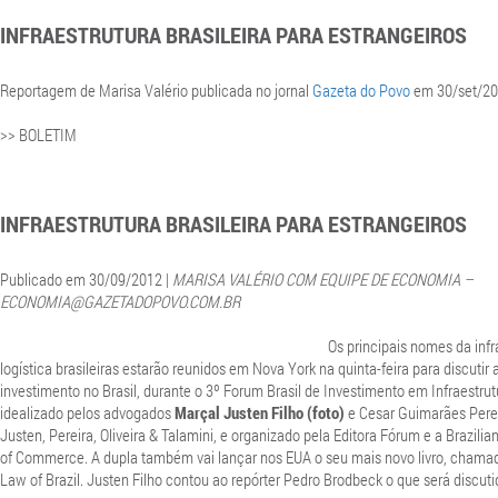
INFRAESTRUTURA BRASILEIRA PARA ESTRANGEIROS
Reportagem de Marisa Valério publicada no jornal
Gazeta do Povo
em 30/set/20
>> BOLETIM
INFRAESTRUTURA BRASILEIRA PARA ESTRANGEIROS
Publicado em 30/09/2012 |
MARISA VALÉRIO COM EQUIPE DE ECONOMIA –
ECONOMIA@GAZETADOPOVO.COM.BR
Os principais nomes da infr
logística brasileiras estarão reunidos em Nova York na quinta-feira para discutir
investimento no Brasil, durante o 3º Forum Brasil de Investimento em Infraestrut
idealizado pelos advogados
Marçal Justen Filho (foto)
e Cesar Guimarães Perei
Justen, Pereira, Oliveira & Talamini, e organizado pela Editora Fórum e a Brazil
of Commerce. A dupla também vai lançar nos EUA o seu mais novo livro, chamad
Law of Brazil. Justen Filho contou ao repórter Pedro Brodbeck o que será discuti