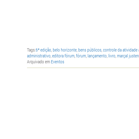
Tags:
6ª edição
,
belo horizonte
,
bens públicos
,
controle da atividade 
administrativo
,
editora fórum
,
fórum
,
lançamento
,
livro
,
marçal justen
Arquivado em
Eventos