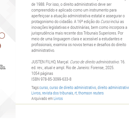
de 1988. Por isso, o direito administrativo deve ser
compreendido e aplicado como um instrumento para
aperfeiçoar a atuação administrativa estatal e assegurar o
protagonismo do cidadão. A 16ª edição do
Curso
inclui as
inovações legislativas e doutrinárias, bem como incorpora a
jurisprudência mais recente dos Tribunais Superiores. Por
meio de uma linguagem clara e acessível a estudantes e
profissionais, examina os novos temas e desafios do direito
administrativo.
JUSTEN FILHO, Marçal.
Curso de direito administrativo.
16.
ed. rev., atual e ampl. Rio de Janeiro: Forense, 2025.
1054 páginas
ISBN 978-85-3099-633-8
Tags:
curso
,
curso de direito administrativo
,
direito administrativ
Livros
,
revista dos tribunais
,
rt
,
thomson reuters
Arquivado em
Livros