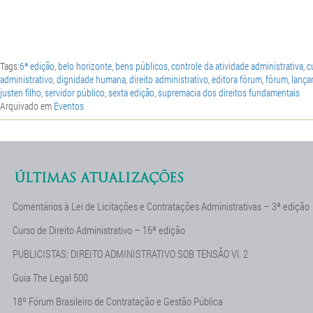
Tags:
6ª edição
,
belo horizonte
,
bens públicos
,
controle da atividade administrativa
,
c
administrativo
,
dignidade humana
,
direito administrativo
,
editora fórum
,
fórum
,
lança
justen filho
,
servidor público
,
sexta edição
,
supremacia dos direitos fundamentais
Arquivado em
Eventos
ÚLTIMAS ATUALIZAÇÕES
Comentários à Lei de Licitações e Contratações Administrativas – 3ª edição
Curso de Direito Administrativo – 16ª edição
PUBLICISTAS: DIREITO ADMINISTRATIVO SOB TENSÃO Vl. 2
Guia The Legal 500
18º Fórum Brasileiro de Contratação e Gestão Pública