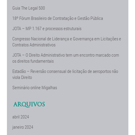
Guia The Legal 500
18º Fórum Brasileiro de Contratação e Gestão Pública
JOTA – MP 1.167 e processos estruturais
Congresso Nacional de Liderança e Governança em Licitações e
Contratos Administrativos
JOTA – O Direito Administrativo tem um encontro marcado com
os direitos fundamentais
Estadão – Reversão consensual de licitação de aeroportos não
viola Direito
Seminário online Migalhas
ARQUIVOS
abril 2024
janeiro 2024