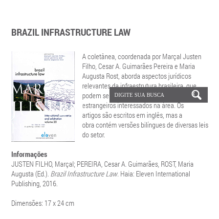
BRAZIL INFRASTRUCTURE LAW
A coletânea, coordenada por Marçal Justen
Filho, Cesar A. Guimarães Pereira e Maria
Augusta Rost, aborda aspectos jurídicos
relevantes da infraestrutura brasileira, que
podem ser úteis a advogados e investidores
estrangeiros interessados na área. Os
artigos são escritos em inglês, mas a
obra contém versões bilíngues de diversas leis
do setor.
Informações
JUSTEN FILHO, Marçal; PEREIRA, Cesar A. Guimarães, ROST, Maria
Augusta (Ed.).
Brazil Infrastructure Law
. Haia: Eleven International
Publishing, 2016.
Dimensões: 17 x 24 cm