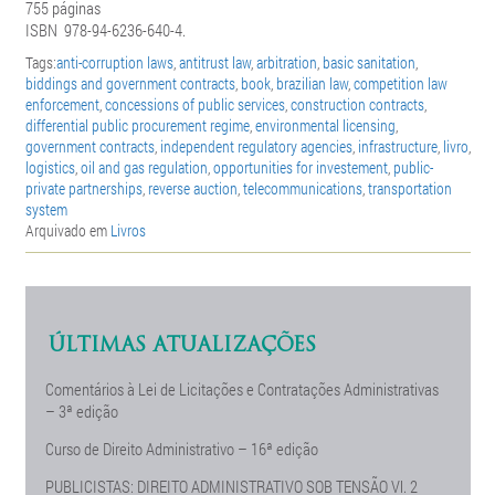
755 páginas
ISBN
978-94-6236-640-4.
Tags:
anti-corruption laws
,
antitrust law
,
arbitration
,
basic sanitation
,
biddings and government contracts
,
book
,
brazilian law
,
competition law
enforcement
,
concessions of public services
,
construction contracts
,
differential public procurement regime
,
environmental licensing
,
government contracts
,
independent regulatory agencies
,
infrastructure
,
livro
,
logistics
,
oil and gas regulation
,
opportunities for investement
,
public-
private partnerships
,
reverse auction
,
telecommunications
,
transportation
system
Arquivado em
Livros
ÚLTIMAS ATUALIZAÇÕES
Comentários à Lei de Licitações e Contratações Administrativas
– 3ª edição
Curso de Direito Administrativo – 16ª edição
PUBLICISTAS: DIREITO ADMINISTRATIVO SOB TENSÃO Vl. 2