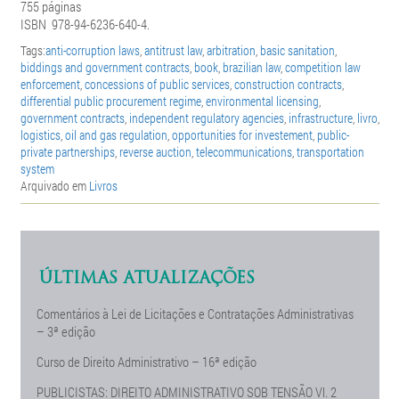
755 páginas
ISBN
978-94-6236-640-4.
Tags:
anti-corruption laws
,
antitrust law
,
arbitration
,
basic sanitation
,
biddings and government contracts
,
book
,
brazilian law
,
competition law
enforcement
,
concessions of public services
,
construction contracts
,
differential public procurement regime
,
environmental licensing
,
government contracts
,
independent regulatory agencies
,
infrastructure
,
livro
,
logistics
,
oil and gas regulation
,
opportunities for investement
,
public-
private partnerships
,
reverse auction
,
telecommunications
,
transportation
system
Arquivado em
Livros
ÚLTIMAS ATUALIZAÇÕES
Comentários à Lei de Licitações e Contratações Administrativas
– 3ª edição
Curso de Direito Administrativo – 16ª edição
PUBLICISTAS: DIREITO ADMINISTRATIVO SOB TENSÃO Vl. 2