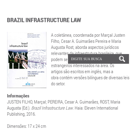
BRAZIL INFRASTRUCTURE LAW
A coletânea, coordenada por Marçal Justen
Filho, Cesar A. Guimarães Pereira e Maria
Augusta Rost, aborda aspectos jurídicos
relevantes da infraestrutura brasileira, que
podem ser úteis a advogados e investidores
estrangeiros interessados na área. Os
artigos são escritos em inglês, mas a
obra contém versões bilíngues de diversas leis
do setor.
Informações
JUSTEN FILHO, Marçal; PEREIRA, Cesar A. Guimarães, ROST, Maria
Augusta (Ed.).
Brazil Infrastructure Law
. Haia: Eleven International
Publishing, 2016.
Dimensões: 17 x 24 cm