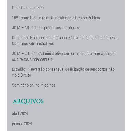
Guia The Legal 500
18º Fórum Brasileiro de Contratação e Gestão Pública
JOTA – MP 1.167 e processos estruturais
Congresso Nacional de Liderança e Governança em Licitações e
Contratos Administrativos
JOTA – O Direito Administrativo tem um encontro marcado com
os direitos fundamentais
Estadão – Reversão consensual de licitação de aeroportos não
viola Direito
Seminário online Migalhas
ARQUIVOS
abril 2024
janeiro 2024