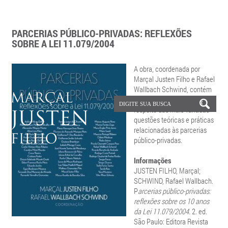
PARCERIAS PÚBLICO-PRIVADAS: REFLEXÕES
SOBRE A LEI 11.079/2004
A obra, coordenada por
Marçal Justen Filho e Rafael
Wallbach Schwind, contém
reflexões aprofundadas a
respeito das mais variadas
questões teóricas e práticas
relacionadas às parcerias
público-privadas.
Informações
JUSTEN FILHO, Marçal;
SCHWIND, Rafael Wallbach.
P
arcerias público-privadas:
reflexões sobre os 10 anos
da Lei 11.079/2004.
2. ed.
São Paulo: Editora Revista