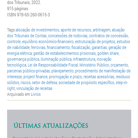
dos Tribunais, 2022.
915 páginas
ISBN 978-65-260-0615-3
Tags:
alocação de investimentos
,
aporte de recursos
,
arbitragem
,
atuação
dos Tribunais de Contas
,
concessões de rodovias
,
contratos de concessão
,
controle
,
equilíbrio econômico-financeiro
,
estruturação de projetos
,
estudos
de viabilidade
,
ferrovias
,
financiamento
,
fiscalização
,
garantias
,
geração de
energia elétrica
,
gestão de estabelecimentos prisionais
,
golden share
,
governança pública
,
iluminação pública
,
infraestrutura
,
inovação
tecnológica
,
Lei de Responsabilidade Fiscal
,
Ministério Público
,
orçamento
,
parcerias público-privadas
,
planejamento
,
procedimento de manifestação de
interesse
,
project finance
,
prorrogação e prazo
,
receitas acessórias
,
resíduos
sólidos
,
riscos
,
setor de defesa
,
sociedade de propósito específico
,
step-in-
right
,
vinculação de receitas
Arquivado em
Livros
ÚLTIMAS ATUALIZAÇÕES