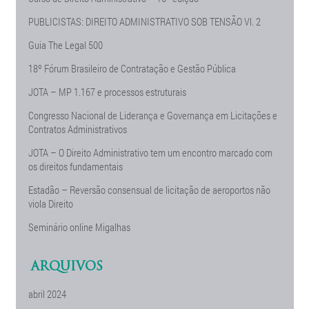
PUBLICISTAS: DIREITO ADMINISTRATIVO SOB TENSÃO Vl. 2
Guia The Legal 500
18º Fórum Brasileiro de Contratação e Gestão Pública
JOTA – MP 1.167 e processos estruturais
Congresso Nacional de Liderança e Governança em Licitações e
Contratos Administrativos
JOTA – O Direito Administrativo tem um encontro marcado com
os direitos fundamentais
Estadão – Reversão consensual de licitação de aeroportos não
viola Direito
Seminário online Migalhas
ARQUIVOS
abril 2024