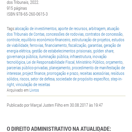
dos Tribunais, 2022.
915 páginas
ISBN 978-65-260-0615-3
Tags:
alocação de investimentos
,
aporte de recursos
,
arbitragem
,
atuação
dos Tribunais de Contas
,
concessões de rodovias
,
contratos de concessão
,
controle
,
equilíbrio econômico-financeiro
,
estruturação de projetos
,
estudos
de viabilidade
,
ferrovias
,
financiamento
,
fiscalização
,
garantias
,
geração de
energia elétrica
,
gestão de estabelecimentos prisionais
,
golden share
,
governança pública
,
iluminação pública
,
infraestrutura
,
inovação
tecnológica
,
Lei de Responsabilidade Fiscal
,
Ministério Público
,
orçamento
,
parcerias público-privadas
,
planejamento
,
procedimento de manifestação de
interesse
,
project finance
,
prorrogação e prazo
,
receitas acessórias
,
resíduos
sólidos
,
riscos
,
setor de defesa
,
sociedade de propósito específico
,
step-in-
right
,
vinculação de receitas
Arquivado em
Livros
Publicado por Marçal Justen Filho em 30.08.2017 às 19:47
O DIREITO ADMINISTRATIVO NA ATUALIDADE: