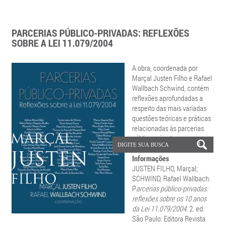
PARCERIAS PÚBLICO-PRIVADAS: REFLEXÕES
SOBRE A LEI 11.079/2004
A obra, coordenada por
Marçal Justen Filho e Rafael
Wallbach Schwind, contém
reflexões aprofundadas a
respeito das mais variadas
questões teóricas e práticas
relacionadas às parcerias
público-privadas.
Informações
JUSTEN FILHO, Marçal;
SCHWIND, Rafael Wallbach.
P
arcerias público-privadas:
reflexões sobre os 10 anos
da Lei 11.079/2004.
2. ed.
São Paulo: Editora Revista