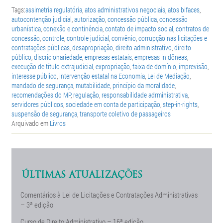
Tags:
assimetria regulatória
,
atos administrativos negociais
,
atos bifaces
,
autocontenção judicial
,
autorização
,
concessão pública
,
concessão
urbanística
,
conexão e continência
,
contato de impacto social
,
contratos de
concessão
,
controle
,
controle judicial
,
convênio
,
corrupção nas licitações e
contratações públicas
,
desapropriação
,
direito administrativo
,
direito
público
,
discricionariedade
,
empresas estatais
,
empresas inidôneas
,
execução de título extrajudicial
,
expropriação
,
faixa de domínio
,
imprevisão
,
interesse público
,
intervenção estatal na Economia
,
Lei de Mediação
,
mandado de segurança
,
mutabilidade
,
princípio da moralidade
,
recomendações do MP
,
regulação
,
responsabilidade adrministrativa
,
servidores públicos
,
sociedade em conta de participação
,
step-in-rights
,
suspensão de segurança
,
transporte coletivo de passageiros
Arquivado em
Livros
ÚLTIMAS ATUALIZAÇÕES
Comentários à Lei de Licitações e Contratações Administrativas
– 3ª edição
Curso de Direito Administrativo – 16ª edição