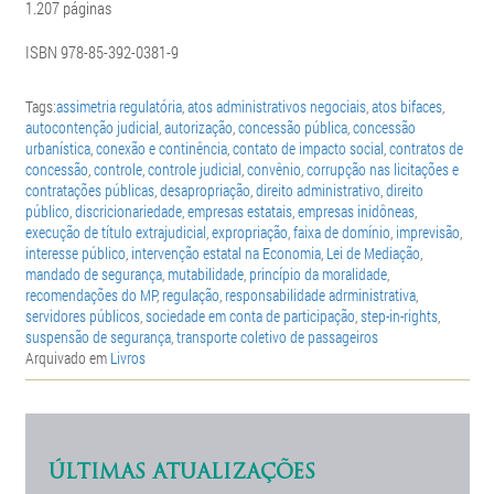
1.207 páginas
ISBN 978-85-392-0381-9
Tags:
assimetria regulatória
,
atos administrativos negociais
,
atos bifaces
,
autocontenção judicial
,
autorização
,
concessão pública
,
concessão
urbanística
,
conexão e continência
,
contato de impacto social
,
contratos de
concessão
,
controle
,
controle judicial
,
convênio
,
corrupção nas licitações e
contratações públicas
,
desapropriação
,
direito administrativo
,
direito
público
,
discricionariedade
,
empresas estatais
,
empresas inidôneas
,
execução de título extrajudicial
,
expropriação
,
faixa de domínio
,
imprevisão
,
interesse público
,
intervenção estatal na Economia
,
Lei de Mediação
,
mandado de segurança
,
mutabilidade
,
princípio da moralidade
,
recomendações do MP
,
regulação
,
responsabilidade adrministrativa
,
servidores públicos
,
sociedade em conta de participação
,
step-in-rights
,
suspensão de segurança
,
transporte coletivo de passageiros
Arquivado em
Livros
ÚLTIMAS ATUALIZAÇÕES