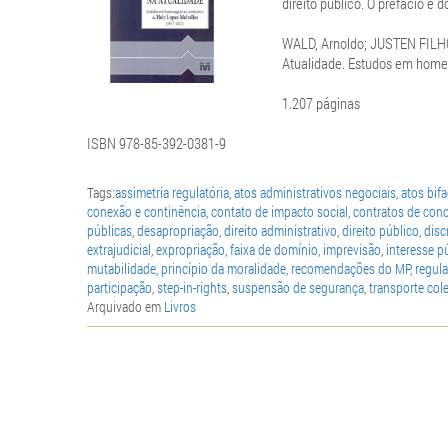
direito público. O prefácio é 
WALD, Arnoldo; JUSTEN FILHO,
Atualidade. Estudos em homen
1.207 páginas
ISBN 978-85-392-0381-9
Tags:
assimetria regulatória
,
atos administrativos negociais
,
atos bif
conexão e continência
,
contato de impacto social
,
contratos de con
públicas
,
desapropriação
,
direito administrativo
,
direito público
,
disc
extrajudicial
,
expropriação
,
faixa de domínio
,
imprevisão
,
interesse p
mutabilidade
,
princípio da moralidade
,
recomendações do MP
,
regul
participação
,
step-in-rights
,
suspensão de segurança
,
transporte col
Arquivado em
Livros