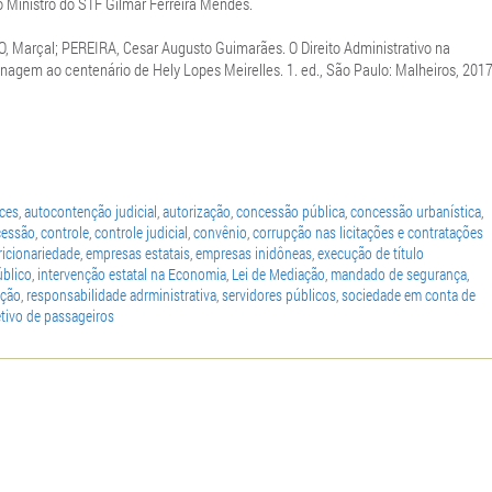
do Ministro do STF Gilmar Ferreira Mendes.
 Marçal; PEREIRA, Cesar Augusto Guimarães. O Direito Administrativo na
agem ao centenário de Hely Lopes Meirelles. 1. ed., São Paulo: Malheiros, 2017
aces
,
autocontenção judicial
,
autorização
,
concessão pública
,
concessão urbanística
,
cessão
,
controle
,
controle judicial
,
convênio
,
corrupção nas licitações e contratações
ricionariedade
,
empresas estatais
,
empresas inidôneas
,
execução de título
úblico
,
intervenção estatal na Economia
,
Lei de Mediação
,
mandado de segurança
,
ação
,
responsabilidade adrministrativa
,
servidores públicos
,
sociedade em conta de
etivo de passageiros