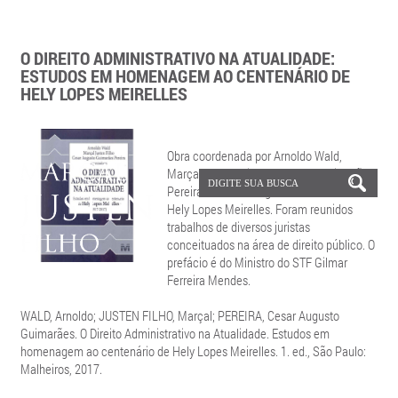
O DIREITO ADMINISTRATIVO NA ATUALIDADE:
ESTUDOS EM HOMENAGEM AO CENTENÁRIO DE
HELY LOPES MEIRELLES
Obra coordenada por Arnoldo Wald,
Marçal Justen Filho e Cesar A. Guimarães
Pereira em homenagem ao centenário de
Hely Lopes Meirelles. Foram reunidos
trabalhos de diversos juristas
conceituados na área de direito público. O
prefácio é do Ministro do STF Gilmar
Ferreira Mendes.
WALD, Arnoldo; JUSTEN FILHO, Marçal; PEREIRA, Cesar Augusto
Guimarães. O Direito Administrativo na Atualidade. Estudos em
homenagem ao centenário de Hely Lopes Meirelles. 1. ed., São Paulo:
Malheiros, 2017.