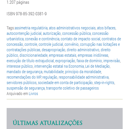
1.207 páginas
ISBN 978-85-392-0381-9
Tags:
assimetria regulatória
,
atos administrativos negociais
,
atos bifaces
,
autocontenção judicial
,
autorização
,
concessão pública
,
concessão
urbanística
,
conexão e continência
,
contato de impacto social
,
contratos de
concessão
,
controle
,
controle judicial
,
convênio
,
corrupção nas licitações e
contratações públicas
,
desapropriação
,
direito administrativo
,
direito
público
,
discricionariedade
,
empresas estatais
,
empresas inidôneas
,
execução de título extrajudicial
,
expropriação
,
faixa de domínio
,
imprevisão
,
interesse público
,
intervenção estatal na Economia
,
Lei de Mediação
,
mandado de segurança
,
mutabilidade
,
princípio da moralidade
,
recomendações do MP
,
regulação
,
responsabilidade adrministrativa
,
servidores públicos
,
sociedade em conta de participação
,
step-in-rights
,
suspensão de segurança
,
transporte coletivo de passageiros
Arquivado em
Livros
ÚLTIMAS ATUALIZAÇÕES