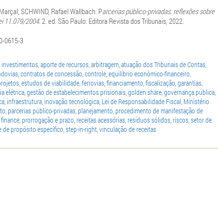
Marçal; SCHWIND, Rafael Wallbach. P
arcerias público-privadas: reflexões sobre
ei 11.079/2004.
2. ed. São Paulo: Editora Revista dos Tribunais, 2022.
0-0615-3
 investimentos
,
aporte de recursos
,
arbitragem
,
atuação dos Tribunais de Contas
,
odovias
,
contratos de concessão
,
controle
,
equilíbrio econômico-financeiro
,
projetos
,
estudos de viabilidade
,
ferrovias
,
financiamento
,
fiscalização
,
garantias
,
a elétrica
,
gestão de estabelecimentos prisionais
,
golden share
,
governança pública
,
ca
,
infraestrutura
,
inovação tecnológica
,
Lei de Responsabilidade Fiscal
,
Ministério
to
,
parcerias público-privadas
,
planejamento
,
procedimento de manifestação de
 finance
,
prorrogação e prazo
,
receitas acessórias
,
resíduos sólidos
,
riscos
,
setor de
 de propósito específico
,
step-in-right
,
vinculação de receitas