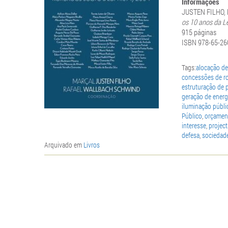
Informações
JUSTEN FILHO, 
os 10 anos da L
915 páginas
ISBN 978-65-26
Tags:
alocação de
concessões de r
estruturação de 
geração de energi
iluminação públi
Público
,
orçamen
interesse
,
project
defesa
,
sociedade
Arquivado em
Livros