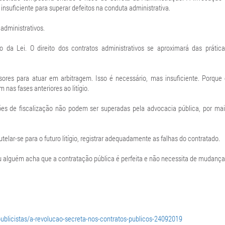
 insuficiente para superar defeitos na conduta administrativa.
administrativos.
 da Lei. O direito dos contratos administrativos se aproximará das prática
ores para atuar em arbitragem. Isso é necessário, mas insuficiente. Porque 
 nas fases anteriores ao litígio.
s de fiscalização não podem ser superadas pela advocacia pública, por mai
utelar-se para o futuro litígio, registrar adequadamente as falhas do contratado.
 Ou alguém acha que a contratação pública é perfeita e não necessita de mudanç
publicistas/a-revolucao-secreta-nos-contratos-publicos-24092019