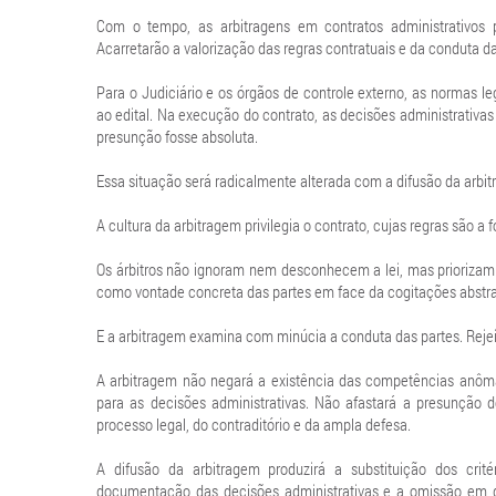
Com o tempo, as arbitragens em contratos administrativos p
Acarretarão a valorização das regras contratuais e da conduta d
Para o Judiciário e os órgãos de controle externo, as normas l
ao edital. Na execução do contrato, as decisões administrativ
presunção fosse absoluta.
Essa situação será radicalmente alterada com a difusão da arbi
A cultura da arbitragem privilegia o contrato, cujas regras são a 
Os árbitros não ignoram nem desconhecem a lei, mas priorizam o
como vontade concreta das partes em face da cogitações abstrat
E a arbitragem examina com minúcia a conduta das partes. Reje
A arbitragem não negará a existência das competências anôm
para as decisões administrativas. Não afastará a presunção d
processo legal, do contraditório e da ampla defesa.
A difusão da arbitragem produzirá a substituição dos critér
documentação das decisões administrativas e a omissão em de