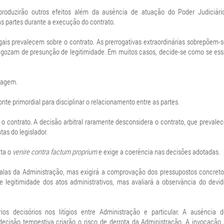
roduzirão outros efeitos além da ausência de atuação do Poder Judiciário
as partes durante a execução do contrato.
egais prevalecem sobre o contrato. As prerrogativas extraordinárias sobrepõem-
as gozam de presunção de legitimidade. Em muitos casos, decide-se como se es
tragem.
fonte primordial para disciplinar o relacionamento entre as partes.
 contrato. A decisão arbitral raramente desconsidera o contrato, que prevale
as do legislador.
ita o
venire contra factum proprium
e exige a coerência nas decisões adotadas.
alas da Administração, mas exigirá a comprovação dos pressupostos concreto
e legitimidade dos atos administrativos, mas avaliará a observância do devi
ios decisórios nos litígios entre Administração e particular. A ausência d
cisão tempestiva criarão o risco de derrota da Administração. A invocação 