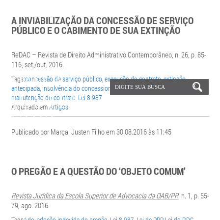
A INVIABILIZAÇÃO DA CONCESSÃO DE SERVIÇO
PÚBLICO E O CABIMENTO DE SUA EXTINÇÃO
ReDAC – Revista de Direito Administrativo Contemporâneo, n. 26, p. 85-
116, set./out. 2016.
Tags:
concessão de serviço público
,
execução do contrato
,
extinção
antecipada
,
insolvência do concessionário
,
inviabilidade
,
inviabilidade
manutenção do contrato
,
Lei 8.987
Arquivado em
Artigos
Publicado por Marçal Justen Filho em 30.08.2016 às 11:45
O PREGÃO E A QUESTÃO DO ‘OBJETO COMUM’
Revista Jurídica da Escola Superior de Advocacia da OAB/PR
, n. 1, p. 55-
79, ago. 2016.
Tags:
\do
,
adoção indevida do pregão
,
Lei 8.987
,
Lei de PPP
,
Lei do RDC
,