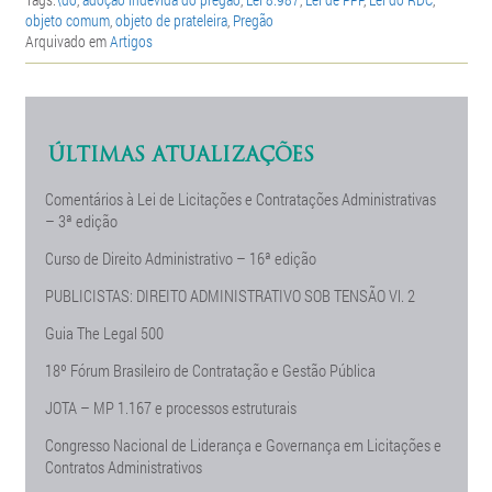
objeto comum
,
objeto de prateleira
,
Pregão
Arquivado em
Artigos
ÚLTIMAS ATUALIZAÇÕES
Comentários à Lei de Licitações e Contratações Administrativas
– 3ª edição
Curso de Direito Administrativo – 16ª edição
PUBLICISTAS: DIREITO ADMINISTRATIVO SOB TENSÃO Vl. 2
Guia The Legal 500
18º Fórum Brasileiro de Contratação e Gestão Pública
JOTA – MP 1.167 e processos estruturais
Congresso Nacional de Liderança e Governança em Licitações e
Contratos Administrativos