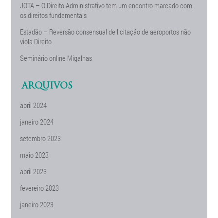
JOTA – O Direito Administrativo tem um encontro marcado com
os direitos fundamentais
Estadão – Reversão consensual de licitação de aeroportos não
viola Direito
Seminário online Migalhas
ARQUIVOS
abril 2024
janeiro 2024
setembro 2023
maio 2023
abril 2023
fevereiro 2023
janeiro 2023