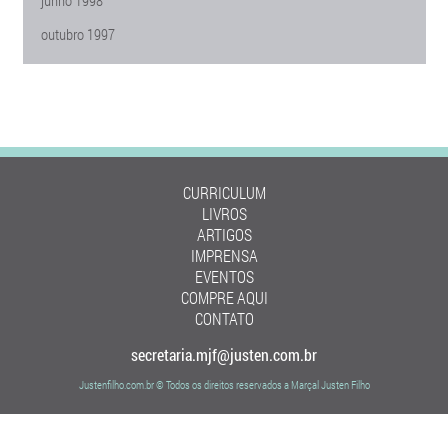
junho 1998
outubro 1997
CURRICULUM
LIVROS
ARTIGOS
IMPRENSA
EVENTOS
COMPRE AQUI
CONTATO
secretaria.mjf@justen.com.br
Justenfilho.com.br © Todos os direitos reservados a Marçal Justen Filho