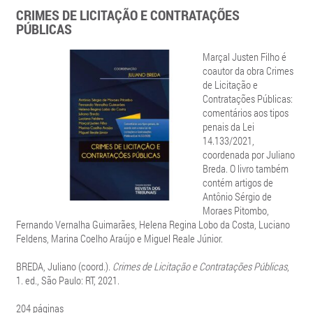
CRIMES DE LICITAÇÃO E CONTRATAÇÕES
PÚBLICAS
Marçal Justen Filho é
coautor da obra Crimes
de Licitação e
Contratações Públicas:
comentários aos tipos
penais da Lei
14.133/2021,
coordenada por Juliano
Breda. O livro também
contém artigos de
Antônio Sérgio de
Moraes Pitombo,
Fernando Vernalha Guimarães, Helena Regina Lobo da Costa, Luciano
Feldens, Marina Coelho Araújo e Miguel Reale Júnior.
BREDA, Juliano (coord.).
Crimes de Licitação e Contratações Públicas
,
1. ed., São Paulo: RT, 2021.
204 páginas