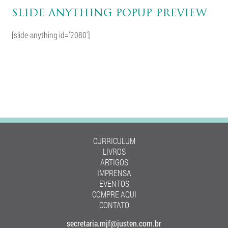
SLIDE ANYTHING POPUP PREVIEW
[slide-anything id=’2080′]
CURRICULUM
LIVROS
ARTIGOS
IMPRENSA
EVENTOS
COMPRE AQUI
CONTATO
secretaria.mjf@justen.com.br