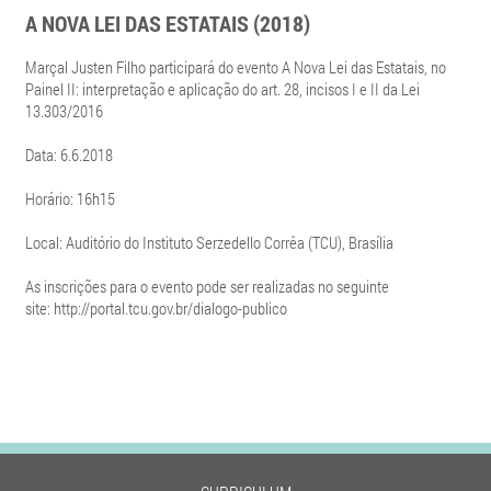
A NOVA LEI DAS ESTATAIS (2018)
Marçal Justen Filho participará do evento A Nova Lei das Estatais, no
Painel II: interpretação e aplicação do art. 28, incisos I e II da Lei
13.303/2016
Data: 6.6.2018
Horário: 16h15
Local:
Auditório do Instituto Serzedello Corrêa (TCU), Brasília
As inscrições para o evento pode ser realizadas no seguinte
site: http://portal.tcu.gov.br/dialogo-publico