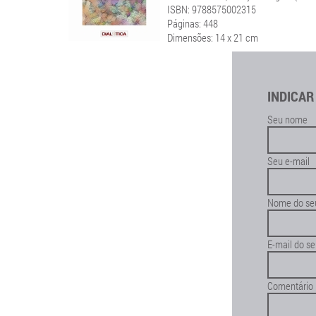
ISBN: 9788575002315
Páginas: 448
Dimensões: 14 x 21 cm
INDICAR
Seu nome
Seu e-mail
Nome do se
E-mail do s
Comentário