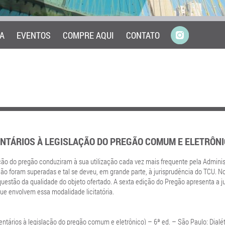
A
EVENTOS
COMPRE AQUI
CONTATO
NTÁRIOS À LEGISLAÇÃO DO PREGÃO COMUM E ELETRÔNIC
ação do pregão conduziram à sua utilização cada vez mais frequente pela Adminis
ção foram superadas e tal se deveu, em grande parte, à jurisprudência do TCU. N
uestão da qualidade do objeto ofertado. A sexta edição do Pregão apresenta a ju
e envolvem essa modalidade licitatória.
tários à legislação do pregão comum e eletrônico) – 6ª ed. – São Paulo: Dialét