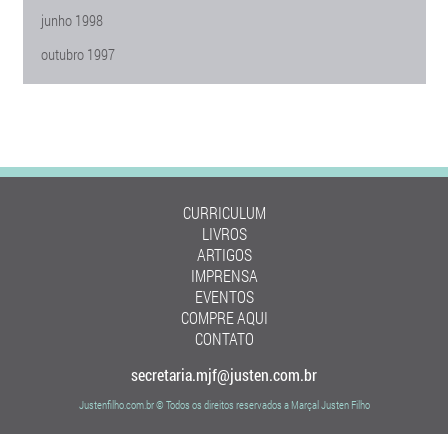
junho 1998
outubro 1997
CURRICULUM
LIVROS
ARTIGOS
IMPRENSA
EVENTOS
COMPRE AQUI
CONTATO
secretaria.mjf@justen.com.br
Justenfilho.com.br © Todos os direitos reservados a Marçal Justen Filho