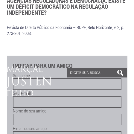
AGÊNCIAS REGULADORAS E DEMOCRACIA: EXISTE
UM DÉFICIT DEMOCRÁTICO NA REGULAÇÃO
INDEPENDENTE?
Revista de Direito Público da Economia – RDPE, Belo Horizonte, v. 2, p.
273-301, 2003.
INDICAR PARA UM AMIGO
Seu nome
Seu e-mail
Nome do seu amigo
E-mail do seu amigo